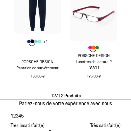
Couleur
+
1
Couleur
Couleur
Couleur
Couleur
Bleu
Noir
Bleu Clair
Vert Menthe
Couleur
Couleur
Couleur
Couleur
Pink
orange
Vert
PORSCHE DESIGN
PORSCHE DESIGN
Lunettes de lecture P
Pantalon de survêtement
´8801
150,00 €
195,00 €
Bleu
Pink
12/12 Produits
Parlez-nous de votre expérience avec nous
1
2
3
4
5
Très insatisfait(e)
Très satisfait(e)