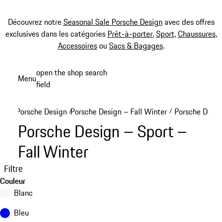
Découvrez notre
Seasonal Sale Porsche Design
avec des offres
exclusives dans les catégories
Prêt-à-porter
,
Sport
,
Chaussures
,
Accessoires
ou
Sacs & Bagages
.
Aller
open the shop search
Menu
au
field
My sh
contenu
principal
Porsche Design
Porsche Design – Fall Winter
Porsche Desig
/
/
Porsche Design – Sport –
Fall Winter
Filtre
Couleur
Blanc
Bleu