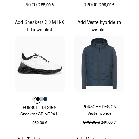
prix initial
90,00 €
prix de vente
prix initial
120,00 €
prix de vente
55,00 €
85,00 €
Orange Fusion
Orange Fusion
Add Sneakers 3D MTRX
Add Veste hybride to
II to wishlist
wishlist
Couleur
Couleur
Couleur
Couleur
Couleur
Blanc
Noir
Gris Clair
Bleu Foncé
PORSCHE DESIGN
PORSCHE DESIGN
Veste hybride
Sneakers 3D MTRX II
prix initial
390,00 €
prix de vente
249,00 €
350,00 €
Blanc
Bleu Foncé