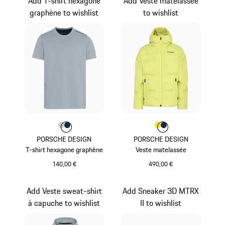
Add T-shirt hexagone
Add Veste matelassée
graphène to wishlist
to wishlist
Couleur
Couleur
Couleur
Gris Clair
Bleu Foncé
Couleur
Couleur
Couleur
Jaune
Bleu Foncé
PORSCHE DESIGN
PORSCHE DESIGN
T-shirt hexagone graphène
Veste matelassée
140,00 €
490,00 €
Gris Clair
Jaune
Add Veste sweat-shirt
Add Sneaker 3D MTRX
à capuche to wishlist
II to wishlist