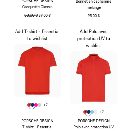
PORSCHE DESIGN
Bonnet en cachemire
Casquette Classic
mélangé
prix initial
50,00 €
prix de vente
39,00 €
95,00 €
Bleu Miami
Noir
Add T-shirt - Essential
Add Polo avec
to wishlist
protection UV to
wishlist
Couleur
+
7
Couleur
Couleur
Couleur
Couleur
Orange Fusion
Bleu
Pink
Gris Clair
Couleur
+
7
Couleur
Couleur
Couleur
Couleur
Orange Fusion
Bleu
Bleu Clair
Blanc
PORSCHE DESIGN
PORSCHE DESIGN
T-shirt - Essential
Polo avec protection UV