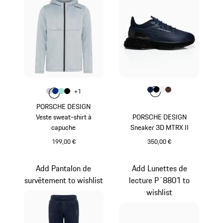
Couleur
Couleur
Couleur
Couleur
Couleur
Couleur
Bleu Foncé
Noir
Blanc
Brun
+
1
Couleur
Couleur
Couleur
Couleur
Gris Clair
Bleu
Vert Menthe
Noir
PORSCHE DESIGN
Veste sweat-shirt à
PORSCHE DESIGN
capuche
Sneaker 3D MTRX II
199,00 €
350,00 €
Gris Clair
Bleu Foncé
Add Pantalon de
Add Lunettes de
survêtement to wishlist
lecture P´8801 to
wishlist