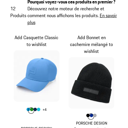
Pourquoi voyez-vous ces produits en premier ?
12
Découvrez notre moteur de recherche et
Produits
comment nous affichons les produits.
En savoir
plus
Add Casquette Classic
Add Bonnet en
to wishlist
cachemire mélangé to
wishlist
Couleur
+
4
Couleur
Couleur
Couleur
Couleur
Bleu Miami
Vert
Bleu Foncé
Turquoise
Couleur
Couleur
Couleur
Couleur
Noir
Bleu
Gris
PORSCHE DESIGN