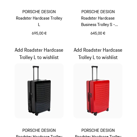
PORSCHE DESIGN
PORSCHE DESIGN
Roadster Hardcase Trolley
Roadster Hardcase
L
Business Trolley S -
Porsche Cayenne Electric
695,00 €
645,00 €
Lifestyle
Gris
Vert
Add Roadster Hardcase
Add Roadster Hardcase
Trolley L to wishlist
Trolley L to wishlist
PORSCHE DESIGN
PORSCHE DESIGN
Roadster Hardcase Trolley
Roadster Hardcase Trolley