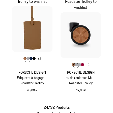
Trolley to wishlist
Roadster Trolley to
wishlist
Couleur
+
2
Couleur
Couleur
Couleur
Couleur
Cognac
Gris
Bleu Foncé
Noir
Couleur
+
2
Couleur
Couleur
Couleur
Couleur
Cognac
Gris
Argent
Rouge Carm
PORSCHE DESIGN
PORSCHE DESIGN
Étiquette à bagage –
Jeu de roulettes M/L –
Roadster Trolley
Roadster Trolley
45,00 €
69,00 €
Cognac
Cognac
24/32 Produits