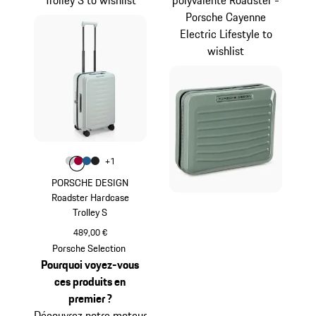
Trolley S to wishlist
polyvalente Roadster -
Porsche Cayenne
Electric Lifestyle to
wishlist
Couleur
+
1
Couleur
Couleur
Couleur
Couleur
Gris Clair
Rouge Carmin
Bleu Mat
Noir Mat
PORSCHE DESIGN
Roadster Hardcase
Trolley S
489,00 €
Gris Clair
Porsche Selection
Pourquoi voyez-vous
ces produits en
premier ?
Découvrez notre moteur