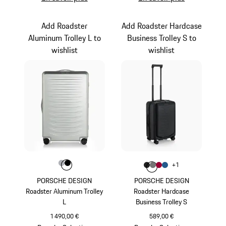
Add Roadster
Add Roadster Hardcase
Aluminum Trolley L to
Business Trolley S to
wishlist
wishlist
Couleur
Couleur
Couleur
Argent
Noir
Couleur
+
1
Couleur
Couleur
Couleur
Couleur
Noir Mat
Gris Nardo
Rouge Carmin
Bleu Mat
PORSCHE DESIGN
PORSCHE DESIGN
Roadster Aluminum Trolley
Roadster Hardcase
L
Business Trolley S
1 490,00 €
589,00 €