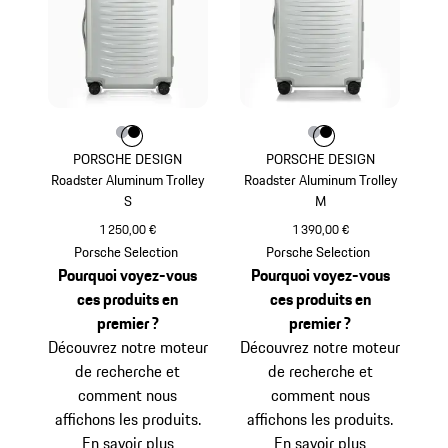
Couleur
Couleur
Couleur
Argent
Noir
Couleur
Couleur
Couleur
Argent
Noir
PORSCHE DESIGN
PORSCHE DESIGN
Roadster Aluminum Trolley
Roadster Aluminum Trolley
S
M
1 250,00 €
1 390,00 €
Argent
Argent
Porsche Selection
Porsche Selection
Pourquoi voyez-vous
Pourquoi voyez-vous
ces produits en
ces produits en
premier ?
premier ?
Découvrez notre moteur
Découvrez notre moteur
de recherche et
de recherche et
comment nous
comment nous
affichons les produits.
affichons les produits.
En savoir plus
En savoir plus