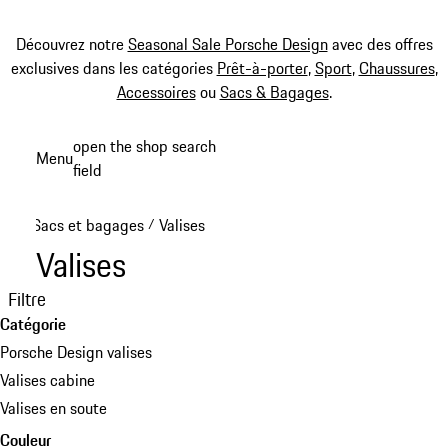
Découvrez notre
Seasonal Sale Porsche Design
avec des offres
exclusives dans les catégories
Prêt-à-porter
,
Sport
,
Chaussures
,
Accessoires
ou
Sacs & Bagages
.
Aller
open the shop search
Menu
au
field
My sh
contenu
principal
Sacs et bagages
Valises
/
Valises
Filtre
Catégorie
Porsche Design valises
Valises cabine
Valises en soute
Couleur