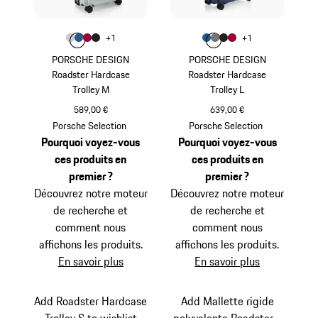
Couleur
Couleur
+
1
+
1
Couleur
Couleur
Couleur
Couleur
Gris Clair
Bleu Mat
Rouge Carmin
Noir Mat
Couleur
Couleur
Couleur
Couleur
Bleu Mat
Gris Nardo
Noir Mat
Rouge Carm
PORSCHE DESIGN
PORSCHE DESIGN
Roadster Hardcase
Roadster Hardcase
Trolley M
Trolley L
589,00 €
639,00 €
Gris Clair
Bleu Mat
Porsche Selection
Porsche Selection
Pourquoi voyez-vous
Pourquoi voyez-vous
ces produits en
ces produits en
premier ?
premier ?
Découvrez notre moteur
Découvrez notre moteur
de recherche et
de recherche et
comment nous
comment nous
affichons les produits.
affichons les produits.
En savoir plus
En savoir plus
Add Roadster Hardcase
Add Mallette rigide