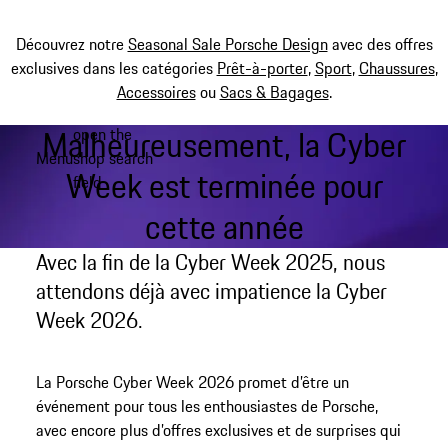
Découvrez notre
Seasonal Sale Porsche Design
avec des offres
exclusives dans les catégories
Prêt-à-porter
,
Sport
,
Chaussures
,
Accessoires
ou
Sacs & Bagages
.
Malheureusement, la Cyber
open the
Aller
Menu
shop search
au
My shopping bag, 0 item
Week est terminée pour
field
contenu
principal
cette année
Avec la fin de la Cyber Week 2025, nous
attendons déjà avec impatience la Cyber
Week 2026.
La Porsche Cyber Week 2026 promet d’être un
événement pour tous les enthousiastes de Porsche,
avec encore plus d’offres exclusives et de surprises qui