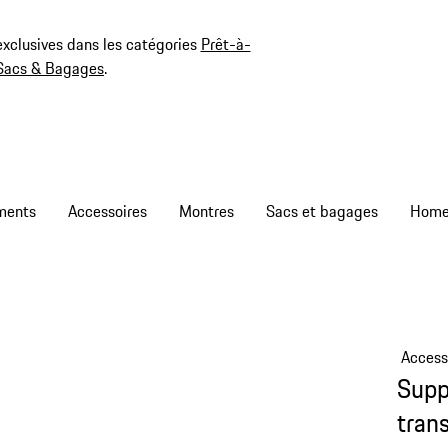
exclusives dans les catégories
Prêt-à-
Sacs & Bagages
.
ments
Accessoires
Montres
Sacs et bagages
Access
Supp
tran