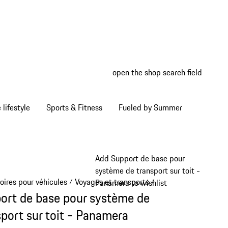
open the shop search field
My wish
My shop
Home lifestyle
Sports & Fitness
Fueled by Summer
Add Support de base pour
système de transport sur toit -
oires pour véhicules
Voyages et transports
/
/
Panamera to wishlist
ort de base pour système de
sport sur toit - Panamera