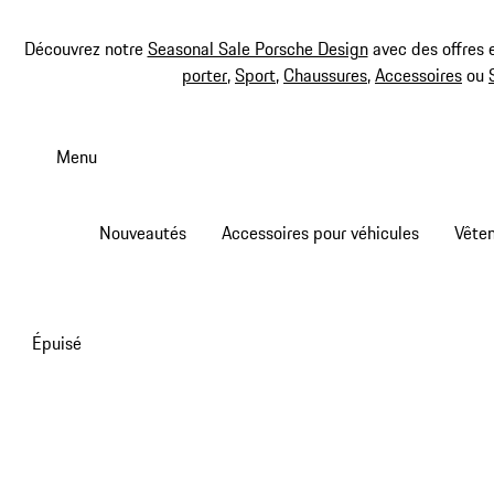
Découvrez notre
Seasonal Sale Porsche Design
avec des offres 
porter
,
Sport
,
Chaussures
,
Accessoires
ou
Aller
au
Menu
contenu
principal
Nouveautés
Accessoires pour véhicules
Vête
Épuisé