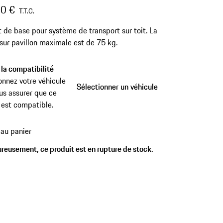
0 €
T.T.C.
 de base pour système de transport sur toit. La
sur pavillon maximale est de 75 kg.
 la compatibilité
onnez votre véhicule
Sélectionner un véhicule
Sélectionner un véhicule
us assurer que ce
 est compatible.
 au panier
reusement, ce produit est en rupture de stock.