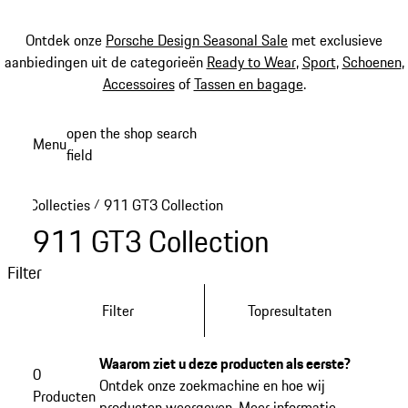
Ontdek onze
Porsche Design Seasonal Sale
met exclusieve
aanbiedingen uit de categorieën
Ready to Wear
,
Sport
,
Schoenen
,
Accessoires
of
Tassen en bagage
.
Spring
open the shop search
Menu
naar
field
My sh
de
hoofdinhoud
Collecties
911 GT3 Collection
/
911 GT3 Collection
Filter
Filter
Topresultaten
Waarom ziet u deze producten als eerste?
0
Ontdek onze zoekmachine en hoe wij
Producten
producten weergeven.
Meer informatie