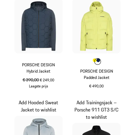
Kleur
Kleur
Kleur
geel
donkerblauw
PORSCHE DESIGN
Hybrid Jacket
PORSCHE DESIGN
Padded Jacket
oorspronkelijke prijs
€ 390,00
verkoopprijs
€ 249,00
Laagste prijs
€ 490,00
donkerblauw
geel
Add Hooded Sweat
Add Trainingsjack –
Jacket to wishlist
Porsche 911 GT3 S/C
to wishlist