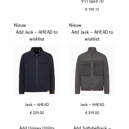
911 Spirit 70
€ 199,12
zwart
Nieuw
Nieuw
Add Jack – AHEAD to
Add Jack – AHEAD to
wishlist
wishlist
Jack – AHEAD
Jack – AHEAD
€ 229,00
€ 299,00
donkerblauw
grijs
Add Unisex Utility
Add Softshelljack –