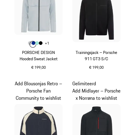
Kleur
+
1
Kleur
Kleur
Kleur
lichtgrijs
Kleur
blauw
mintgroen
zwart
PORSCHE DESIGN
Trainingsjack – Porsche
Hooded Sweat Jacket
911 GT3 S/C
€ 199,00
€ 199,00
lichtgrijs
zwart
Add Blousonjas Retro –
Gelimiteerd
Porsche Fan
Add Midlayer – Porsche
Community to wishlist
x Norrøna to wishlist