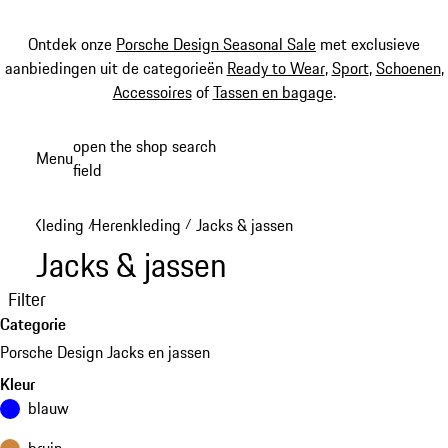
Ontdek onze
Porsche Design Seasonal Sale
met exclusieve
aanbiedingen uit de categorieën
Ready to Wear
,
Sport
,
Schoenen
,
Accessoires
of
Tassen en bagage
.
Spring
open the shop search
Menu
naar
field
My sh
de
hoofdinhoud
Kleding
Herenkleding
Jacks & jassen
/
/
Jacks & jassen
Filter
Categorie
Porsche Design Jacks en jassen
Kleur
blauw
bruin