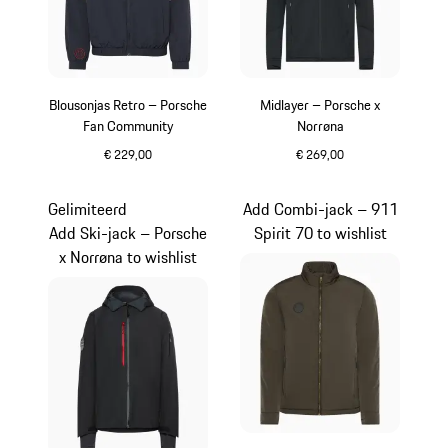
Blousonjas Retro – Porsche
Midlayer – Porsche x
Fan Community
Norrøna
€ 229,00
€ 269,00
donkerblauw
zwart
Gelimiteerd
Add Combi-jack – 911
Add Ski-jack – Porsche
Spirit 70 to wishlist
x Norrøna to wishlist