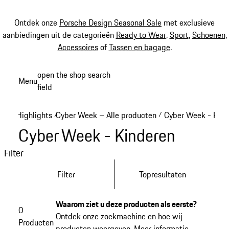
Ontdek onze
Porsche Design Seasonal Sale
met exclusieve
aanbiedingen uit de categorieën
Ready to Wear
,
Sport
,
Schoenen
,
Accessoires
of
Tassen en bagage
.
Spring
open the shop search
Menu
naar
field
My sh
de
hoofdinhoud
Highlights
Cyber Week – Alle producten
Cyber Week - Kind
/
/
Cyber Week - Kinderen
Filter
Filter
Topresultaten
Waarom ziet u deze producten als eerste?
0
Ontdek onze zoekmachine en hoe wij
Producten
producten weergeven.
Meer informatie