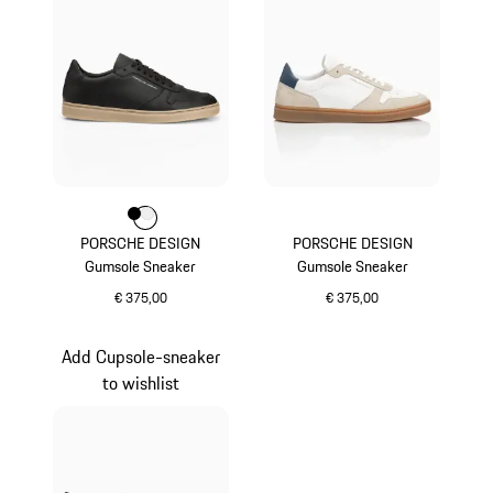
Kleur
Kleur
Kleur
zwart
wit
PORSCHE DESIGN
PORSCHE DESIGN
Gumsole Sneaker
Gumsole Sneaker
€ 375,00
€ 375,00
zwart
wit
Add Cupsole-sneaker
to wishlist