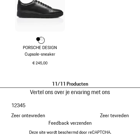
Kleur
Kleur
Kleur
zwart
wit
PORSCHE DESIGN
Cupsole-sneaker
€ 245,00
zwart
11/11 Producten
Vertel ons over je ervaring met ons
1
2
3
4
5
Zeer ontevreden
Zeer tevreden
Feedback verzenden
Deze site wordt beschermd door reCAPTCHA.