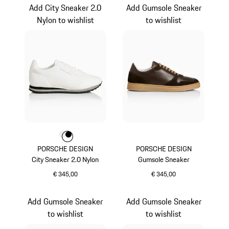
Add City Sneaker 2.0
Add Gumsole Sneaker
Nylon to wishlist
to wishlist
Kleur
Kleur
Kleur
wit
zwart
PORSCHE DESIGN
PORSCHE DESIGN
City Sneaker 2.0 Nylon
Gumsole Sneaker
€ 345,00
€ 345,00
wit
donker bruin
Add Gumsole Sneaker
Add Gumsole Sneaker
to wishlist
to wishlist