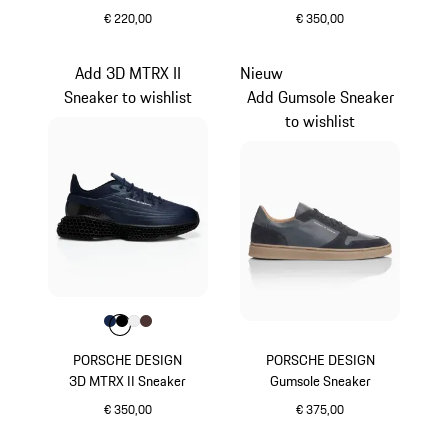
€ 220,00
€ 350,00
wit
wit
Add 3D MTRX II
Nieuw
Sneaker to wishlist
Add Gumsole Sneaker
to wishlist
Kleur
Kleur
Kleur
Kleur
donkerblauw
Kleur
zwart
wit
bruin
PORSCHE DESIGN
PORSCHE DESIGN
3D MTRX II Sneaker
Gumsole Sneaker
€ 350,00
€ 375,00
donkerblauw
donkerblauw