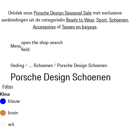
Ontdek onze
Porsche Design Seasonal Sale
met exclusieve
aanbiedingen uit de categorieën
Ready to Wear
,
Sport
,
Schoenen
,
Accessoires
of
Tassen en bagage
.
Spring
open the shop search
Menu
naar
field
My sh
de
hoofdinhoud
Kleding
…
Schoenen
Porsche Design Schoenen
/
/
/
Reveal collapsed breadcrumb items
Porsche Design Schoenen
Filter
Kleur
blauw
bruin
wit