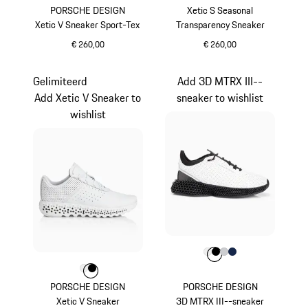
PORSCHE DESIGN
Xetic S Seasonal
Xetic V Sneaker Sport-Tex
Transparency Sneaker
€ 260,00
€ 260,00
zwart
lavaoranje
Gelimiteerd
Add 3D MTRX III--
Add Xetic V Sneaker to
sneaker to wishlist
wishlist
Kleur
Kleur
Kleur
Kleur
wit
Kleur
zwart
lichtgrijs
donkerblauw
Kleur
Kleur
Kleur
wit
zwart
PORSCHE DESIGN
PORSCHE DESIGN
Xetic V Sneaker
3D MTRX III--sneaker