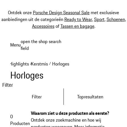
Ontdek onze
Porsche Design Seasonal Sale
met exclusieve
aanbiedingen uit de categorieën
Ready to Wear
,
Sport
,
Schoenen
,
Accessoires
of
Tassen en bagage
.
Spring
open the shop search
Menu
naar
field
My sh
de
hoofdinhoud
Highlights
Kerstmis
Horloges
/
/
Horloges
Filter
Filter
Topresultaten
Waarom ziet u deze producten als eerste?
0
Ontdek onze zoekmachine en hoe wij
Producten
producten weergeven.
Meer informatie