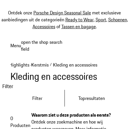
Ontdek onze
Porsche Design Seasonal Sale
met exclusieve
aanbiedingen uit de categorieën
Ready to Wear
,
Sport
,
Schoenen
,
Accessoires
of
Tassen en bagage
.
Spring
open the shop search
Menu
naar
field
My sh
de
hoofdinhoud
Highlights
Kerstmis
Kleding en accessoires
/
/
Kleding en accessoires
Filter
Filter
Topresultaten
Waarom ziet u deze producten als eerste?
0
Ontdek onze zoekmachine en hoe wij
Producten
producten weergeven.
Meer informatie