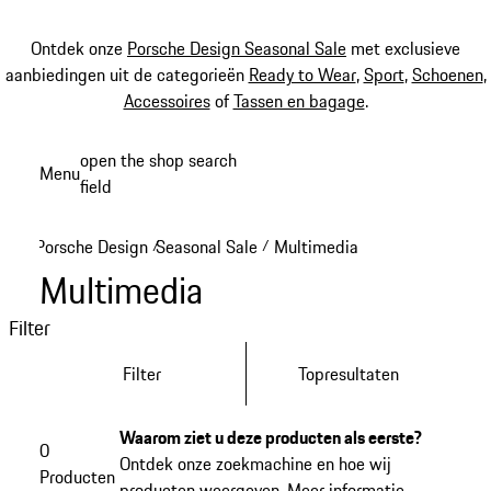
Ontdek onze
Porsche Design Seasonal Sale
met exclusieve
aanbiedingen uit de categorieën
Ready to Wear
,
Sport
,
Schoenen
,
Accessoires
of
Tassen en bagage
.
Spring
open the shop search
Menu
naar
field
My sh
de
hoofdinhoud
Porsche Design
Seasonal Sale
Multimedia
/
/
Multimedia
Filter
Filter
Topresultaten
Waarom ziet u deze producten als eerste?
0
Ontdek onze zoekmachine en hoe wij
Producten
producten weergeven.
Meer informatie