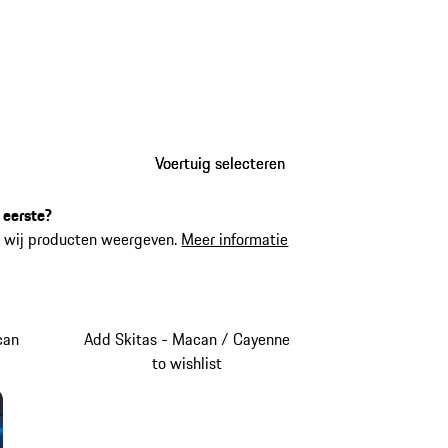
Voertuig selecteren
Voertuig selecteren
 eerste?
 wij producten weergeven.
Meer informatie
can
Add Skitas - Macan / Cayenne
to wishlist