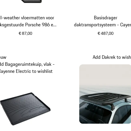
ll-weather vloermatten voor
Basisdrager
nksgestuurde Porsche 986 en
daktransportsysteem - Caye
996
€ 87,00
€ 487,00
zwart
euw
Add Dakrek to wishl
dd Bagageruimtekuip, vlak -
Cayenne Electric to wishlist