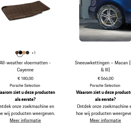
Kleur
+
1
Kleur
Kleur
Kleur
truffelbruin
Kleur
zwart
luxorbeige
agaatgrijs
All-weather vloermatten -
Sneeuwkettingen – Macan (I,
Cayenne
& III)
€ 180,00
€ 566,00
truffelbruin
Porsche Selection
Porsche Selection
aarom ziet u deze producten
Waarom ziet u deze product
als eerste?
als eerste?
ntdek onze zoekmachine en
Ontdek onze zoekmachine 
oe wij producten weergeven.
hoe wij producten weergeve
Meer informatie
Meer informatie