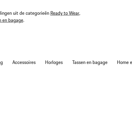
ingen uit de categorieën
Ready to Wear
,
n en bagage
.
ng
Accessoires
Horloges
Tassen en bagage
Home en