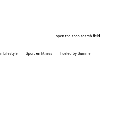
open the shop search field
My wish
My shop
 Lifestyle
Sport en fitness
Fueled by Summer