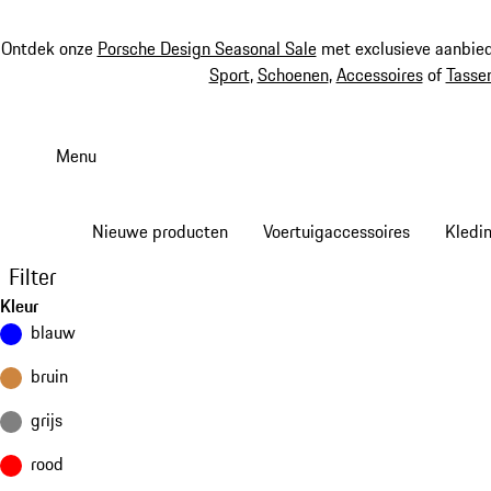
Ontdek onze
Porsche Design Seasonal Sale
met exclusieve aanbied
Sport
,
Schoenen
,
Accessoires
of
Tasse
Spring
naar
Menu
de
hoofdinhoud
Nieuwe producten
Voertuigaccessoires
Kledi
Filter
Kleur
blauw
bruin
grijs
rood