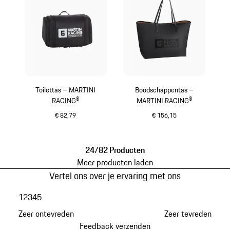
Toilettas – MARTINI
Boodschappentas –
RACING®
MARTINI RACING®
€ 82,79
€ 156,15
zwart
zwart
24/82 Producten
Meer producten laden
Vertel ons over je ervaring met ons
1
2
3
4
5
Zeer ontevreden
Zeer tevreden
Feedback verzenden