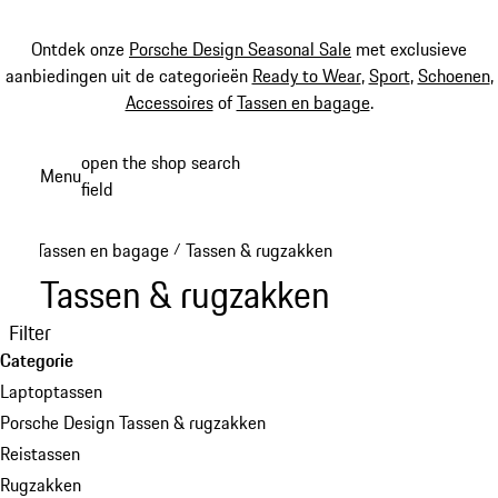
Ontdek onze
Porsche Design Seasonal Sale
met exclusieve
aanbiedingen uit de categorieën
Ready to Wear
,
Sport
,
Schoenen
,
Accessoires
of
Tassen en bagage
.
Spring
open the shop search
Menu
naar
field
My sh
de
hoofdinhoud
Tassen en bagage
Tassen & rugzakken
/
Tassen & rugzakken
Filter
Categorie
Laptoptassen
Porsche Design Tassen & rugzakken
Reistassen
Rugzakken