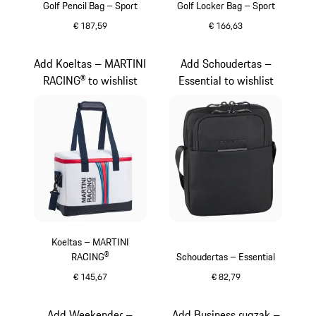
Golf Pencil Bag – Sport
Golf Locker Bag – Sport
€ 187,59
€ 166,63
zwart
zwart
Add Koeltas – MARTINI
Add Schoudertas –
RACING® to wishlist
Essential to wishlist
Koeltas – MARTINI
RACING®
Schoudertas – Essential
€ 145,67
€ 82,79
meerkleurig
zwart
Add Weekender –
Add Business rugzak –