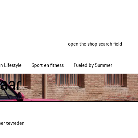
open the shop search field
My wish
My shop
 Lifestyle
Sport en fitness
Fueled by Summer
baar
eer tevreden