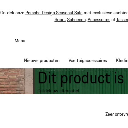
Ontdek onze
Porsche Design Seasonal Sale
met exclusieve aanbied
Sport
,
Schoenen
,
Accessoires
of
Tasse
Spring
naar
Menu
de
hoofdinhoud
Nieuwe producten
Voertuigaccessoires
Kledi
Dit product is
Ontdek uw alternatief
Zeer ontevr