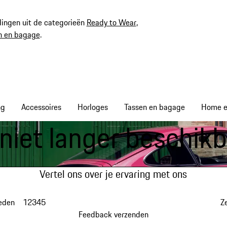
ingen uit de categorieën
Ready to Wear
,
n en bagage
.
ng
Accessoires
Horloges
Tassen en bagage
Home en
 niet langer beschik
Vertel ons over je ervaring met ons
eden
1
2
3
4
5
Z
Feedback verzenden