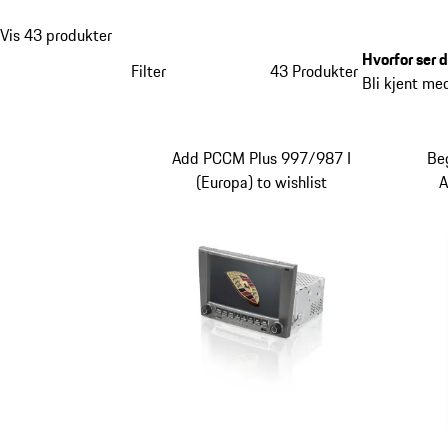
Vis 43 produkter
Hvorfor ser 
Filter
43 Produkter
Bli kjent me
Add PCCM Plus 997/987 I
Be
(Europa) to wishlist
A