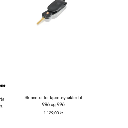
ene
Skinnetui for kjøretøynøkler til
vår
986 og 996
r.
1 129,00 kr
flerfarget