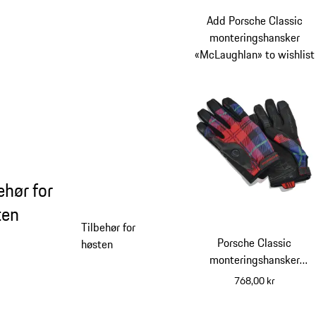
Add Porsche Classic
monteringshansker
«McLaughlan» to wishlist
ehør for
ten
Tilbehør for
Porsche Classic
høsten
monteringshansker
«McLaughlan»
768,00 kr
flerfarget