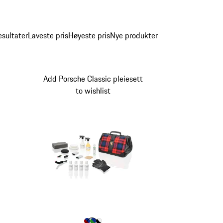
esultater
Laveste pris
Høyeste pris
Nye produkter
Add Porsche Classic pleiesett
to wishlist