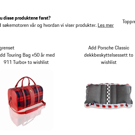
du disse produktene først?
Toppr
d søkemotoren vår og hvordan vi viser produkter.
Les mer
grenset
Add Porsche Classic
dd Touring Bag «50 år med
dekkbeskyttelsessett to
911 Turbo» to wishlist
wishlist