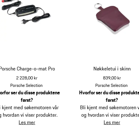
Porsche Charge-o-mat Pro
Nøkkeletui i skinn
2 228,00 kr
839,00 kr
rød
Porsche Selection
Porsche Selection
orfor ser du disse produktene
Hvorfor ser du disse produkt
først?
først?
i kjent med søkemotoren vår
Bli kjent med søkemotoren 
g hvordan vi viser produkter.
og hvordan vi viser produkte
Les mer
Les mer