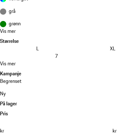
grå
grønn
Vis mer
Størrelse
L
XL
7
Vis mer
Kampanje
Begrenset
Ny
På lager
Pris
kr
kr