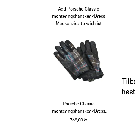
Add Porsche Classic
monteringshansker «Dress
Mackenzie» to wishlist
Tilb
høs
Porsche Classic
monteringshansker «Dress
Mackenzie»
768,00 kr
flerfarget