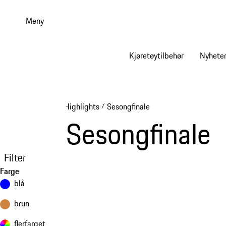
Gå
til
Meny
hovedinnhold
Kjøretøytilbehør
Nyhete
Highlights
Sesongfinale
/
Sesongfinale
Filter
Farge
blå
brun
flerfarget