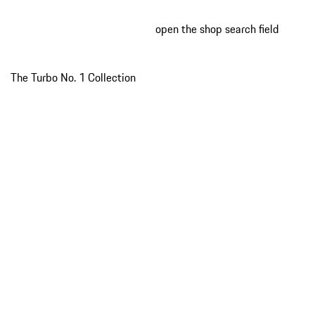
open the shop search field
My wish
My shop
The Turbo No. 1 Collection