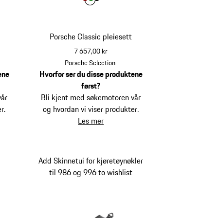
Farge
Farge
Farge
Farge
rød
grønn
svart
Porsche Classic pleiesett
7 657,00 kr
rød
blå
Porsche Selection
ene
Hvorfor ser du disse produktene
først?
vår
Bli kjent med søkemotoren vår
r.
og hvordan vi viser produkter.
Les mer
Add Skinnetui for kjøretøynøkler
til 986 og 996 to wishlist