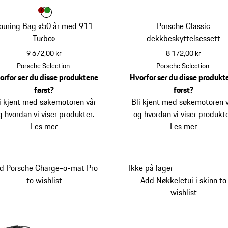
Farge
Farge
Farge
rød
grønn
ouring Bag «50 år med 911
Porsche Classic
Turbo»
dekkbeskyttelsessett
9 672,00 kr
8 172,00 kr
rød
Porsche Selection
Porsche Selection
orfor ser du disse produktene
Hvorfor ser du disse produkt
først?
først?
i kjent med søkemotoren vår
Bli kjent med søkemotoren 
g hvordan vi viser produkter.
og hvordan vi viser produkte
Les mer
Les mer
d Porsche Charge-o-mat Pro
Ikke på lager
to wishlist
Add Nøkkeletui i skinn to
wishlist