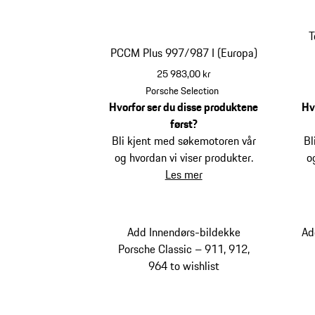
T
PCCM Plus 997/987 I (Europa)
25 983,00 kr
Porsche Selection
Hvorfor ser du disse produktene
Hv
først?
Bli kjent med søkemotoren vår
Bl
og hvordan vi viser produkter.
o
Les mer
Add Innendørs-bildekke
Ad
Porsche Classic – 911, 912,
964 to wishlist