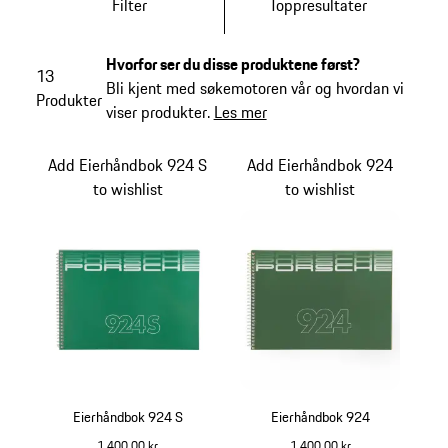
Filter
Toppresultater
Hvorfor ser du disse produktene først?
13
Bli kjent med søkemotoren vår og hvordan vi
Produkter
viser produkter.
Les mer
Add Eierhåndbok 924 S
Add Eierhåndbok 924
to wishlist
to wishlist
Eierhåndbok 924 S
Eierhåndbok 924
1 400,00 kr
1 400,00 kr