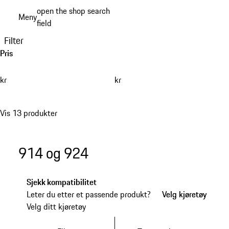
Gå
open the shop search
Meny
til
field
My sh
hovedinnhold
Filter
Pris
kr
kr
Vis 13 produkter
914 og 924
Sjekk kompatibilitet
Leter du etter et passende produkt?
Velg kjøretøy
Velg kjøretøy
Velg ditt kjøretøy