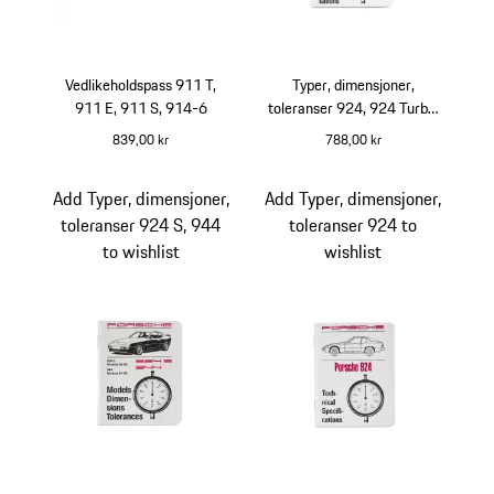
Vedlikeholdspass 911 T,
Typer, dimensjoner,
911 E, 911 S, 914-6
toleranser 924, 924 Turbo,
Carrera
839,00 kr
788,00 kr
Add Typer, dimensjoner,
Add Typer, dimensjoner,
toleranser 924 S, 944
toleranser 924 to
to wishlist
wishlist