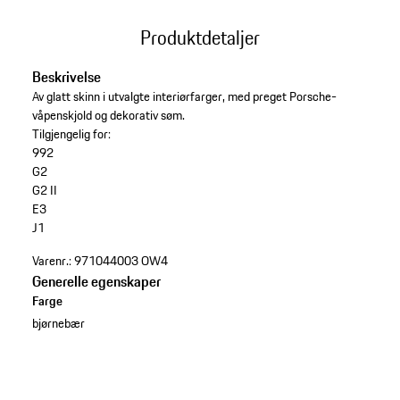
Produktdetaljer
Beskrivelse
Av glatt skinn i utvalgte interiørfarger, med preget Porsche-
våpenskjold og dekorativ søm.
Tilgjengelig for:
992
G2
G2 II
E3
J1
Varenr.:
971044003 OW4
Generelle egenskaper
Farge
bjørnebær