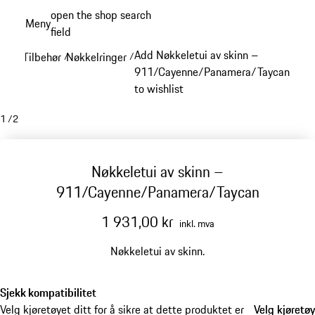
Gå
open the shop search
Meny
til
field
My sh
hovedinnhold
Add Nøkkeletui av skinn –
Tilbehør
Nøkkelringer
/
/
911/Cayenne/Panamera/Taycan
to wishlist
1
/
2
Nøkkeletui av skinn –
911/Cayenne/Panamera/Taycan
1 931,00 kr
inkl. mva
Nøkkeletui av skinn.
Sjekk kompatibilitet
Velg kjøretøyet ditt for å sikre at dette produktet er
Velg kjøretøy
Velg kjøretøy