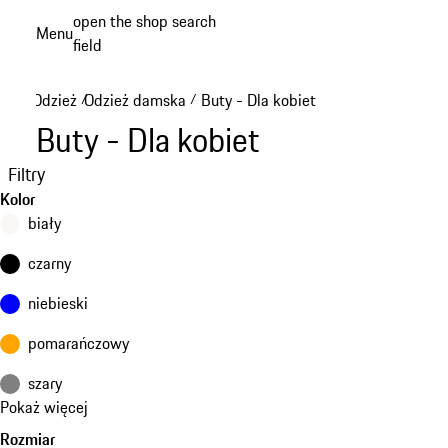
Przejdź
open the shop search
Menu
do
field
My sh
głównej
zawartości
Odzież
Odzież damska
Buty - Dla kobiet
/
/
Buty - Dla kobiet
Filtry
Kolor
biały
czarny
niebieski
pomarańczowy
szary
Pokaż więcej
Rozmiar