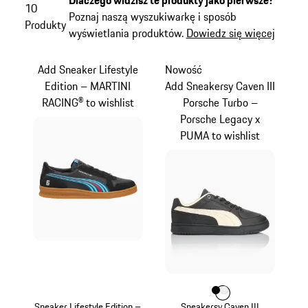
10
Poznaj naszą wyszukiwarkę i sposób
Produkty
wyświetlania produktów.
Dowiedz się więcej
Add Sneaker Lifestyle
Nowość
Edition – MARTINI
Add Sneakersy Caven III
RACING® to wishlist
Porsche Turbo –
Porsche Legacy x
PUMA to wishlist
Kolor
Kolor
Kolor
czarny
biały
Sneaker Lifestyle Edition –
Sneakersy Caven III