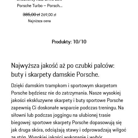
Porsche Turbo – Porsche
Legacy x PUMA
cena pierwotna
385,00 zł
cena sprzedaży
269,00 zł
Najniższa cena
czarny
Produkty: 10/10
Najwyższa jakość aż po czubki palców:
buty i skarpety damskie Porsche.
Dzięki damskim trampkom i sportowym skarpetom
Porsche będziesz nie do zatrzymania. Nasze wysokiej
jakości ekskluzywne skarpety i buty sportowe Porsche
zapewnią Ci doskonałe wsparcie podczas treningu. Na
siłowni lub podczas joggingu na ulubionej trasie
biegowej: sportowe skarpety Porsche dopasowują się
jak druga skóra, odciążają stawy i odprowadzają wilgoć
ze stóp. Wysokiej jakości wykonanie i wybór