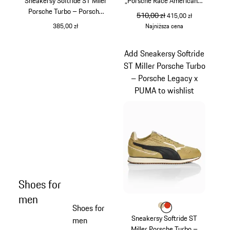
Sneakersy Softride ST Miler
„Porsche Race Americana“
Porsche Turbo – Porsche
– Porsche Legacy x PUMA
cena pierwotna
510,00 zł
cena sprzedaży
415,00 zł
Legacy x PUMA
385,00 zł
Najniższa cena
biały
biały
Add Sneakersy Softride
ST Miller Porsche Turbo
– Porsche Legacy x
PUMA to wishlist
Shoes for
men
Shoes for
Kolor
Kolor
Kolor
beżowy
pomarańczowy
Sneakersy Softride ST
men
Miller Porsche Turbo –