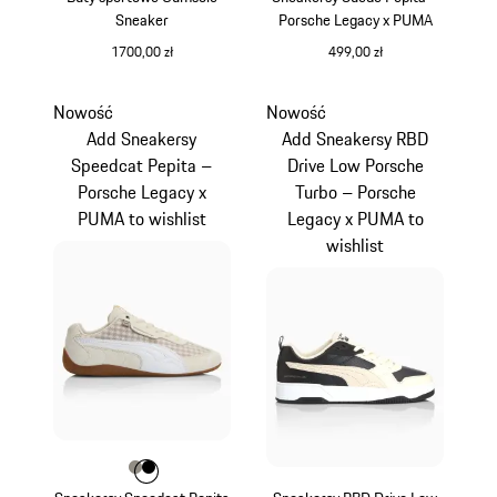
Sneaker
Porsche Legacy x PUMA
1700,00 zł
499,00 zł
ciemnoniebieski
kamiennoszary
Nowość
Nowość
Add Sneakersy
Add Sneakersy RBD
Speedcat Pepita –
Drive Low Porsche
Porsche Legacy x
Turbo – Porsche
PUMA to wishlist
Legacy x PUMA to
wishlist
Kolor
Kolor
Kolor
kamiennoszary
czarny