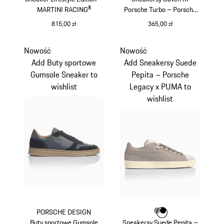
MARTINI RACING®
Porsche Turbo – Porsche
Legacy x PUMA
815,00 zł
365,00 zł
czarny
czarny
Nowość
Nowość
Add Buty sportowe
Add Sneakersy Suede
Gumsole Sneaker to
Pepita – Porsche
wishlist
Legacy x PUMA to
wishlist
PORSCHE DESIGN
Kolor
Kolor
Kolor
kamiennoszary
czarny
Buty sportowe Gumsole
Sneakersy Suede Pepita –