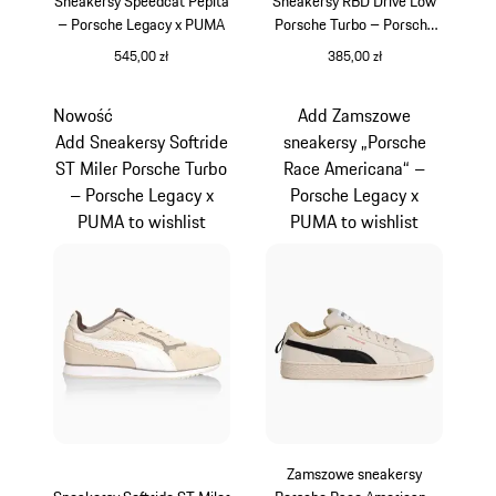
Sneakersy Speedcat Pepita
Sneakersy RBD Drive Low
– Porsche Legacy x PUMA
Porsche Turbo – Porsche
Legacy x PUMA
545,00 zł
385,00 zł
kamiennoszary
ciemnoszary
Nowość
Add Zamszowe
Add Sneakersy Softride
sneakersy „Porsche
ST Miler Porsche Turbo
Race Americana“ –
– Porsche Legacy x
Porsche Legacy x
PUMA to wishlist
PUMA to wishlist
Zamszowe sneakersy