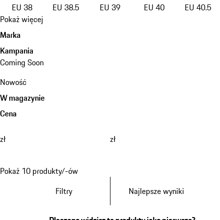
EU 38
EU 38.5
EU 39
EU 40
EU 40.5
Pokaż więcej
Marka
Kampania
Coming Soon
Nowość
W magazynie
Cena
zł
zł
Pokaż 10 produkty/-ów
Filtry
Najlepsze wyniki
Dlaczego widzisz te produkty jako pierwsze?