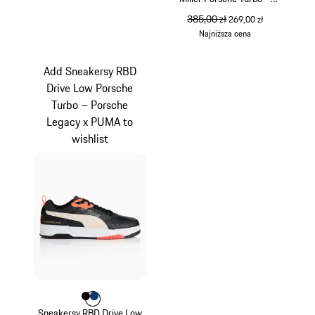
Porsche Legacy x PUMA
cena pierwotna
385,00 zł
cena sprzedaży
269,00 zł
Najniższa cena
beżowy
Add Sneakersy RBD
Drive Low Porsche
Turbo – Porsche
Legacy x PUMA to
wishlist
Kolor
Kolor
Kolor
czarny
blue depth
Sneakersy RBD Drive Low