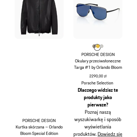
Kolor
Kolor
Kolor
Kolor
palladowy metalik
złoty
tytanowy
PORSCHE DESIGN
Okulary przeciwsłoneczne
Targa #1 by Orlando Bloom
2290,00 zł
palladowy metalik
Porsche Selection
Dlaczego widzisz te
produkty jako
pierwsze?
Poznaj naszą
wyszukiwarkę i sposób
PORSCHE DESIGN
wyświetlania
Kurtka skórzana – Orlando
Bloom Special Edition
produktów.
Dowiedz się