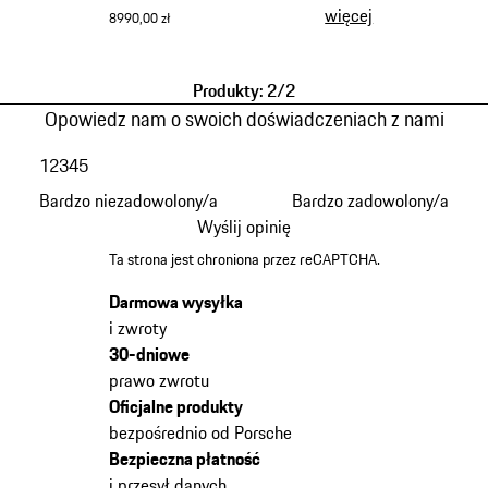
więcej
8990,00 zł
czarny jet
Produkty: 2/2
Opowiedz nam o swoich doświadczeniach z nami
1
2
3
4
5
Bardzo niezadowolony/a
Bardzo zadowolony/a
Wyślij opinię
Ta strona jest chroniona przez reCAPTCHA.
Darmowa wysyłka
i zwroty
30-dniowe
prawo zwrotu
Oficjalne produkty
bezpośrednio od Porsche
Bezpieczna płatność
i przesył danych