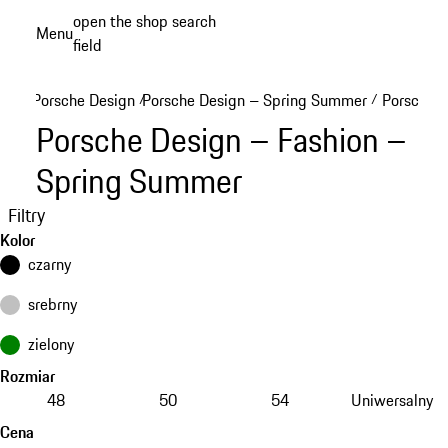
Przejdź
open the shop search
Menu
do
field
My sh
głównej
zawartości
Porsche Design
Porsche Design – Spring Summer
Porsche D
/
/
Porsche Design – Fashion –
Spring Summer
Filtry
Kolor
czarny
srebrny
zielony
Rozmiar
48
50
54
Uniwersalny
Cena