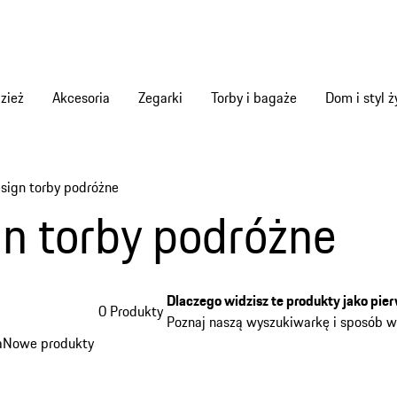
zież
Akcesoria
Zegarki
Torby i bagaże
Dom i styl ż
sign torby podróżne
items
n torby podróżne
Dlaczego widzisz te produkty jako pie
0 Produkty
Poznaj naszą wyszukiwarkę i sposób 
a
Nowe produkty