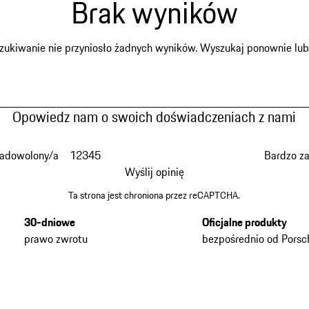
Brak wyników
zukiwanie nie przyniosło żadnych wyników. Wyszukaj ponownie lub p
Opowiedz nam o swoich doświadczeniach z nami
zadowolony/a
1
2
3
4
5
Bardzo z
Wyślij opinię
Ta strona jest chroniona przez reCAPTCHA.
30-dniowe
Oficjalne produkty
prawo zwrotu
bezpośrednio od Porsc