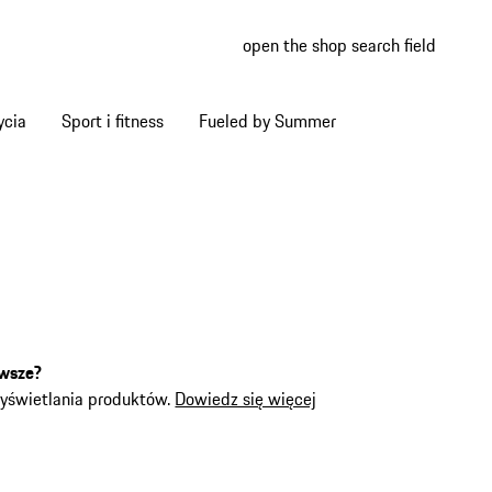
open the shop search field
My wish
My shop
ycia
Sport i fitness
Fueled by Summer
rwsze?
wyświetlania produktów.
Dowiedz się więcej