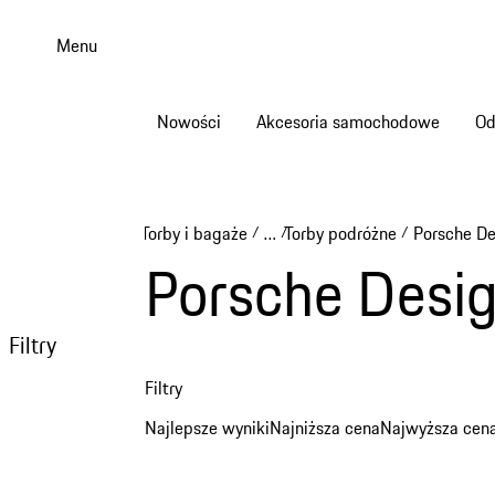
Przejdź
do
Menu
głównej
zawartości
Nowości
Akcesoria samochodowe
Od
Torby i bagaże
…
Torby podróżne
Porsche De
/
/
/
Reveal collapsed breadcrumb 
Porsche Desig
Filtry
Filtry
Najlepsze wyniki
Najniższa cena
Najwyższa cen