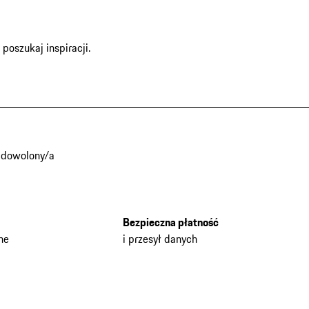
oszukaj inspiracji.
adowolony/a
Bezpieczna płatność
he
i przesył danych