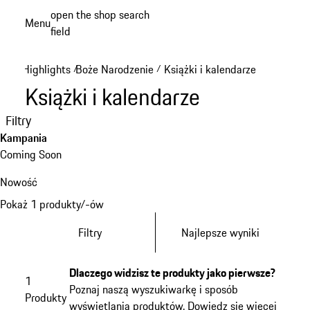
Przejdź
open the shop search
Menu
do
field
My sh
głównej
zawartości
Highlights
Boże Narodzenie
Książki i kalendarze
/
/
Książki i kalendarze
Filtry
Kampania
Coming Soon
Nowość
Pokaż 1 produkty/-ów
Filtry
Najlepsze wyniki
Dlaczego widzisz te produkty jako pierwsze?
1
Poznaj naszą wyszukiwarkę i sposób
Produkty
wyświetlania produktów.
Dowiedz się więcej