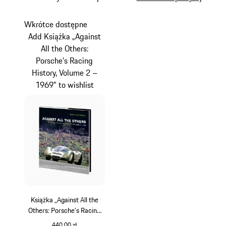
Wkrótce dostępne
Add Książka „Against
All the Others:
Porsche’s Racing
History, Volume 2 –
1969" to wishlist
Książka „Against All the
Others: Porsche’s Racing
History, Volume 2 – 1969"
440,00 zł