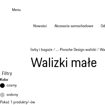
Przejdź
do
Menu
głównej
zawartości
Nowości
Akcesoria samochodowe
Od
Torby i bagaże
…
Porsche Design walizki
Wal
/
/
/
Reveal collapsed breadcrumb 
Walizki małe
Filtry
Kolor
czarny
srebrny
Pokaż 1 produkty/-ów