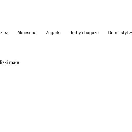
zież
Akcesoria
Zegarki
Torby i bagaże
Dom i styl ż
izki małe
items