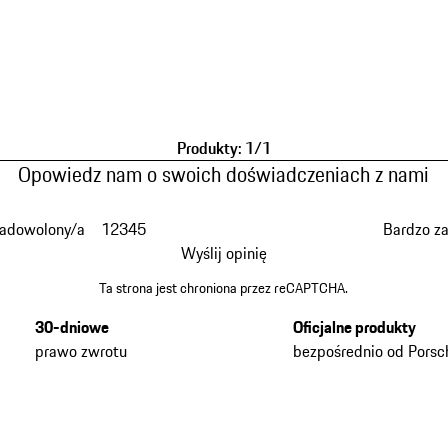
Produkty: 1/1
Opowiedz nam o swoich doświadczeniach z nami
zadowolony/a
1
2
3
4
5
Bardzo z
Wyślij opinię
Ta strona jest chroniona przez reCAPTCHA.
30-dniowe
Oficjalne produkty
prawo zwrotu
bezpośrednio od Porsc