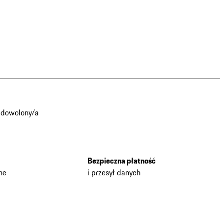
adowolony/a
Bezpieczna płatność
he
i przesył danych