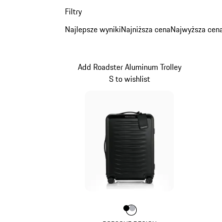
Filtry
Najlepsze wyniki
Najniższa cena
Najwyższa cen
Add Roadster Aluminum Trolley
S to wishlist
Kolor
Kolor
Kolor
czarny
srebrny