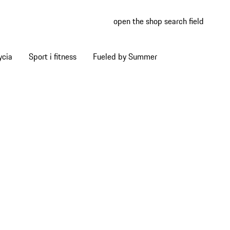
open the shop search field
My wish
My shop
ycia
Sport i fitness
Fueled by Summer