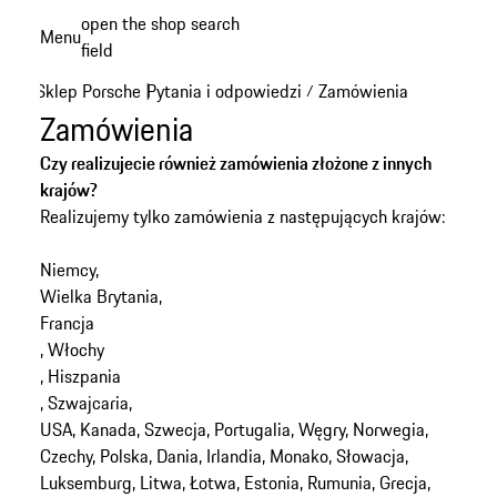
Przejdź
open the shop search
Menu
do
field
My sh
głównej
Sklep Porsche
Pytania i odpowiedzi
Zamówienia
|
/
zawartości
Zamówienia
Czy realizujecie również zamówienia złożone z innych
krajów?
Realizujemy tylko zamówienia z następujących krajów:
Niemcy,
Wielka Brytania,
Francja
, Włochy
, Hiszpania
, Szwajcaria,
USA, Kanada, Szwecja, Portugalia, Węgry, Norwegia,
Czechy, Polska, Dania, Irlandia, Monako, Słowacja,
Luksemburg, Litwa, Łotwa, Estonia, Rumunia, Grecja,