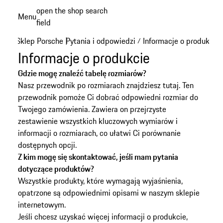
Przejdź
open the shop search
Menu
do
field
My sh
głównej
Sklep Porsche
Pytania i odpowiedzi
Informacje o produkcie
|
/
zawartości
Informacje o produkcie
Gdzie mogę znaleźć tabelę rozmiarów?
Nasz przewodnik po rozmiarach znajdziesz
tutaj
. Ten
przewodnik pomoże Ci dobrać odpowiedni rozmiar do
Twojego zamówienia. Zawiera on przejrzyste
zestawienie wszystkich kluczowych wymiarów i
informacji o rozmiarach, co ułatwi Ci porównanie
dostępnych opcji.
Z kim mogę się skontaktować, jeśli mam pytania
dotyczące produktów?
Wszystkie produkty, które wymagają wyjaśnienia,
opatrzone są odpowiednimi opisami w naszym sklepie
internetowym.
Jeśli chcesz uzyskać więcej informacji o produkcie,