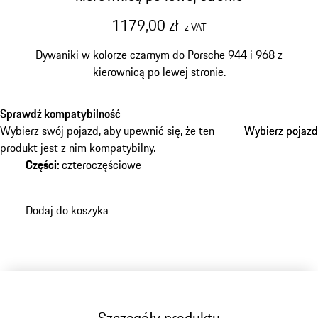
1179,00 zł
z VAT
Dywaniki w kolorze czarnym do Porsche 944 i 968 z
kierownicą po lewej stronie.
Sprawdź kompatybilność
Wybierz swój pojazd, aby upewnić się, że ten
Wybierz pojazd
Wybierz pojazd
produkt jest z nim kompatybilny.
Części
:
czteroczęściowe
Dodaj do koszyka
Szczegóły produktu