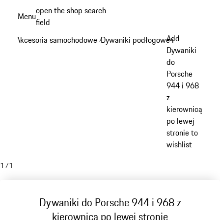
Przejdź
open the shop search
Menu
do
field
My sh
głównej
Add
Akcesoria samochodowe
Dywaniki podłogowe i bagażnik
/
/
zawartości
Dywaniki
do
Porsche
944 i 968
z
kierownicą
po lewej
stronie to
wishlist
1
/
1
Dywaniki do Porsche 944 i 968 z
kierownicą po lewej stronie