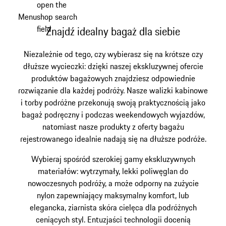
open the
Przejdź
Menu
shop search
do
My shopping bag, 0 item
field
Znajdź idealny bagaż dla siebie
głównej
zawartości
Niezależnie od tego, czy wybierasz się na krótsze czy
dłuższe wycieczki: dzięki naszej ekskluzywnej ofercie
produktów bagażowych znajdziesz odpowiednie
rozwiązanie dla każdej podróży. Nasze walizki kabinowe
i torby podróżne przekonują swoją praktycznością jako
bagaż podręczny i podczas weekendowych wyjazdów,
natomiast nasze produkty z oferty bagażu
rejestrowanego idealnie nadają się na dłuższe podróże.
Wybieraj spośród szerokiej gamy ekskluzywnych
materiałów: wytrzymały, lekki poliwęglan do
nowoczesnych podróży, a może odporny na zużycie
nylon zapewniający maksymalny komfort, lub
elegancka, ziarnista skóra cielęca dla podróżnych
ceniących styl. Entuzjaści technologii docenią