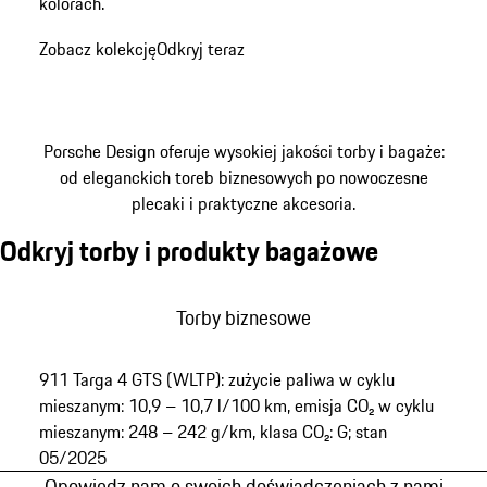
kolorach.
Zobacz kolekcję
Odkryj teraz
Porsche Design oferuje wysokiej jakości torby i bagaże:
od eleganckich toreb biznesowych po nowoczesne
plecaki i praktyczne akcesoria.
Odkryj torby i produkty bagażowe
Torby biznesowe
Plecaki
Torby do ręki i torby na ramię
Torby podróżne
Akcesoria podróżne
Torby biznesowe
911 Targa 4 GTS (WLTP):​ zużycie paliwa w cyklu
mieszanym: 10,9 – 10,7 l/100 km, ​emisja CO₂ w cyklu
mieszanym: 248 – 242 g/km, klasa CO₂: G; stan
05/2025​
Opowiedz nam o swoich doświadczeniach z nami