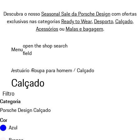
Descubra o nosso
Seasonal Sale da Porsche Design
com ofertas
exclusivas nas categorias
Ready to Wear
,
Desporto
,
Calçado
,
Acessórios
ou
Malas e bagagem
.
Saltar
open the shop search
Menu
conteúdo
field
My sh
principal
Vestuário
Roupa para homem
Calçado
/
/
Calçado
Filtro
Categoria
Porsche Design Calçado
Cor
Azul
Branco