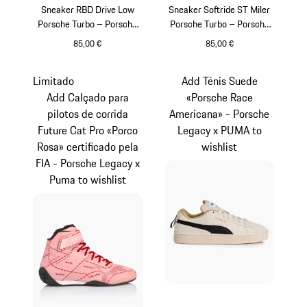
Sneaker RBD Drive Low
Sneaker Softride ST Miler
Porsche Turbo – Porsche
Porsche Turbo – Porsche
Legacy x PUMA
Legacy x PUMA
85,00 €
85,00 €
Cinzento Escuro
Branco
Limitado
Add Ténis Suede
Add Calçado para
«Porsche Race
pilotos de corrida
Americana» - Porsche
Future Cat Pro «Porco
Legacy x PUMA to
Rosa» certificado pela
wishlist
FIA - Porsche Legacy x
Puma to wishlist