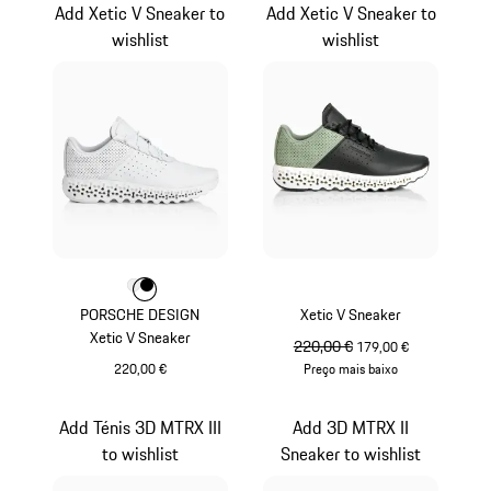
Add Xetic V Sneaker to
Add Xetic V Sneaker to
wishlist
wishlist
Cor
Cor
Cor
Branco
Preto
PORSCHE DESIGN
Xetic V Sneaker
Xetic V Sneaker
preço original
220,00 €
preço de venda
179,00 €
220,00 €
Preço mais baixo
Branco
Verde Menta
Add Ténis 3D MTRX III
Add 3D MTRX II
to wishlist
Sneaker to wishlist