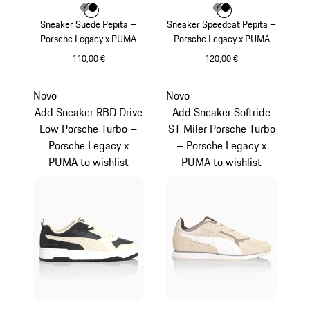
Cor
Cor
Cor
Cinzento Pedra
Preto
Cor
Cor
Cor
Cinzento Pedra
Preto
Sneaker Suede Pepita –
Sneaker Speedcat Pepita –
Porsche Legacy x PUMA
Porsche Legacy x PUMA
110,00 €
120,00 €
Cinzento Pedra
Cinzento Pedra
Novo
Novo
Add Sneaker RBD Drive
Add Sneaker Softride
Low Porsche Turbo –
ST Miler Porsche Turbo
Porsche Legacy x
– Porsche Legacy x
PUMA to wishlist
PUMA to wishlist