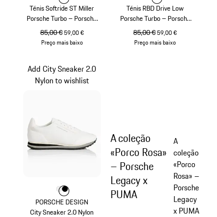
Ténis Softride ST Miller
Ténis RBD Drive Low
Porsche Turbo – Porsche
Porsche Turbo – Porsche
Legacy x PUMA
Legacy x PUMA
preço original
85,00 €
preço de venda
preço original
85,00 €
preço de venda
59,00 €
59,00 €
Preço mais baixo
Preço mais baixo
Bege
Preto
Add City Sneaker 2.0
Nylon to wishlist
A coleção
A
«Porco Rosa»
coleção
– Porsche
«Porco
Rosa» –
Legacy x
Porsche
Cor
Cor
Cor
Branco
Preto
PUMA
Legacy
PORSCHE DESIGN
x PUMA
City Sneaker 2.0 Nylon