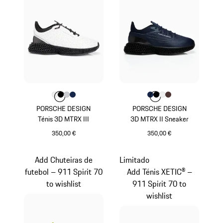
Cor
Cor
Cor
Branco
Cor
Preto
Cor
Cinzento Claro
Azul Escuro
Cor
Cor
Cor
Azul Escuro
Cor
Preto
Cor
Branco
Castanho
PORSCHE DESIGN
PORSCHE DESIGN
Ténis 3D MTRX III
3D MTRX II Sneaker
350,00 €
350,00 €
Branco
Azul Escuro
Add Chuteiras de
Limitado
futebol – 911 Spirit 70
Add Ténis XETIC® –
to wishlist
911 Spirit 70 to
wishlist