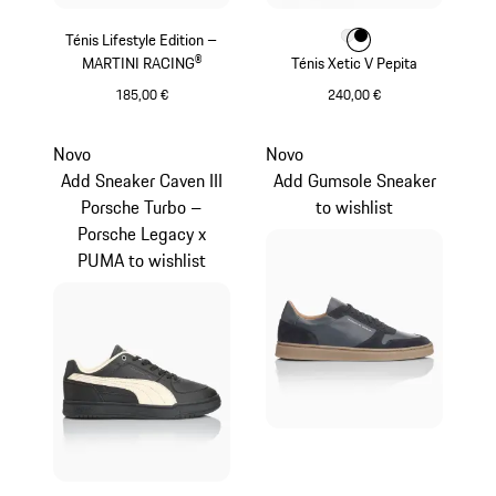
Ténis Lifestyle Edition –
Cor
Cor
Cor
Branco
Preto
MARTINI RACING®
Ténis Xetic V Pepita
185,00 €
240,00 €
Preto
Branco
Novo
Novo
Add Sneaker Caven III
Add Gumsole Sneaker
Porsche Turbo –
to wishlist
Porsche Legacy x
PUMA to wishlist