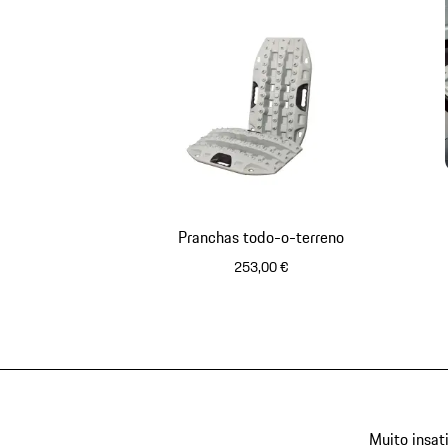
Pranchas todo-o-terreno
253,00 €
Cinzento
Muito insat