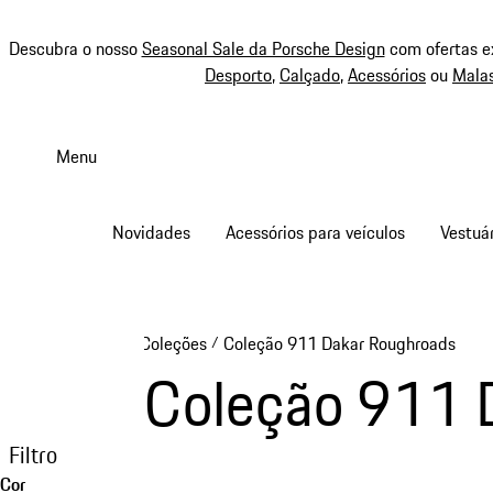
Descubra o nosso
Seasonal Sale da Porsche Design
com ofertas e
Desporto
,
Calçado
,
Acessórios
ou
Mala
Saltar
conteúdo
Menu
principal
Novidades
Acessórios para veículos
Vestuár
Coleções
Coleção 911 Dakar Roughroads
/
Coleção 911 
Filtro
Cor