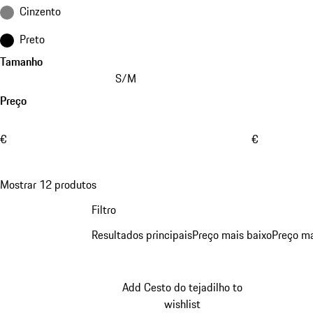
Cinzento
Preto
Tamanho
S/M
Preço
€
€
Mostrar 12 produtos
Filtro
Resultados principais
Preço mais baixo
Preço ma
Add Cesto do tejadilho to
wishlist