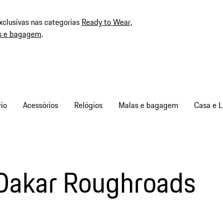
xclusivas nas categorias
Ready to Wear
,
s e bagagem
.
io
Acessórios
Relógios
Malas e bagagem
Casa e L
Dakar Roughroads