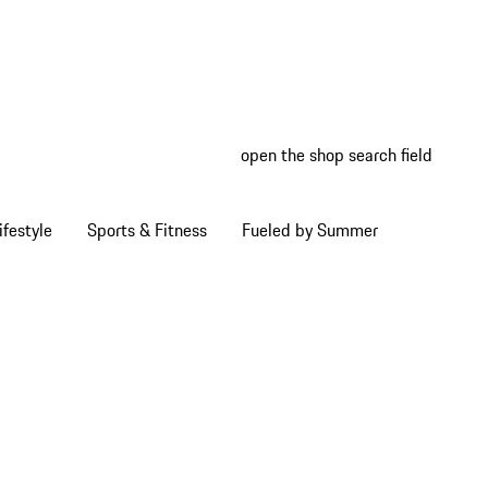
open the shop search field
My wish
My shop
ifestyle
Sports & Fitness
Fueled by Summer