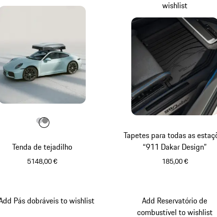
wishlist
Cor
Cor
Cor
Cinzento Claro
Cinzento Escuro
Tapetes para todas as estaç
Tenda de tejadilho
“911 Dakar Design”
5148,00 €
185,00 €
Cinzento Claro
Preto
Add Pás dobráveis to wishlist
Add Reservatório de
combustível to wishlist