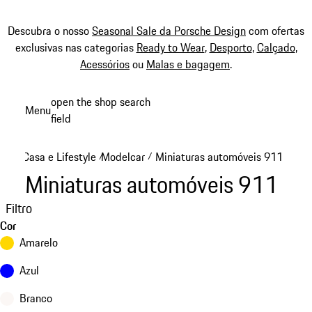
Descubra o nosso
Seasonal Sale da Porsche Design
com ofertas
exclusivas nas categorias
Ready to Wear
,
Desporto
,
Calçado
,
Acessórios
ou
Malas e bagagem
.
Saltar
open the shop search
Menu
conteúdo
field
My sh
principal
Casa e Lifestyle
Modelcar
Miniaturas automóveis 911
/
/
Miniaturas automóveis 911
Filtro
Cor
Amarelo
Azul
Branco