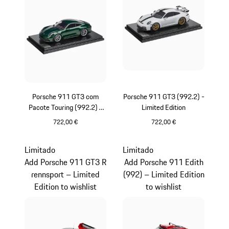
Porsche 911 GT3 com
Porsche 911 GT3 (992.2) -
Pacote Touring (992.2) -
Limited Edition
Limited Edition
722,00 €
722,00 €
Oak Green Metallic
Branco
Limitado
Limitado
Add Porsche 911 GT3 R
Add Porsche 911 Edith
rennsport – Limited
(992) – Limited Edition
Edition to wishlist
to wishlist