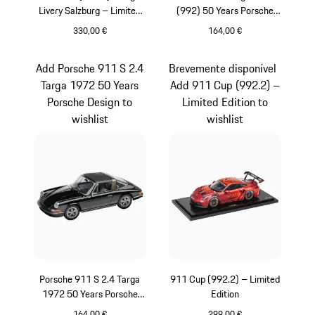
Livery Salzburg – Limited
(992) 50 Years Porsche
Edition
Design Edition
330,00 €
164,00 €
Vermelho
Preto
Add Porsche 911 S 2.4
Brevemente disponível
Targa 1972 50 Years
Add 911 Cup (992.2) –
Porsche Design to
Limited Edition to
wishlist
wishlist
Porsche 911 S 2.4 Targa
911 Cup (992.2) – Limited
1972 50 Years Porsche
Edition
Design
164,00 €
299,00 €