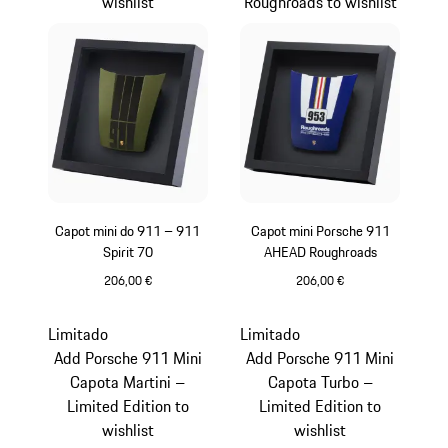
wishlist
Roughroads to wishlist
Capot mini do 911 – 911
Capot mini Porsche 911
Spirit 70
AHEAD Roughroads
206,00 €
206,00 €
Olivegreen
Azul
Limitado
Limitado
Add Porsche 911 Mini
Add Porsche 911 Mini
Capota Martini –
Capota Turbo –
Limited Edition to
Limited Edition to
wishlist
wishlist