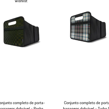
wishlist
onjunto completo de porta-
Conjunto completo de port
bagagens dobrável - Pasha
bagagens dobrável - Turbo 