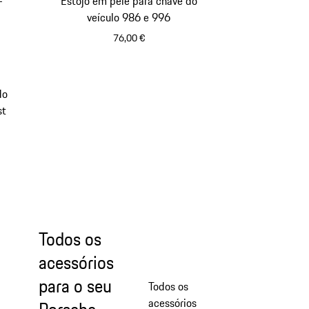
-
Estojo em pele para chave do
veículo 986 e 996
76,00 €
a Neo
Multicolor
do
st
Todos os
acessórios
para o seu
Todos os
acessórios