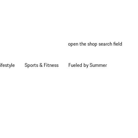
open the shop search field
My wish
My shop
ifestyle
Sports & Fitness
Fueled by Summer