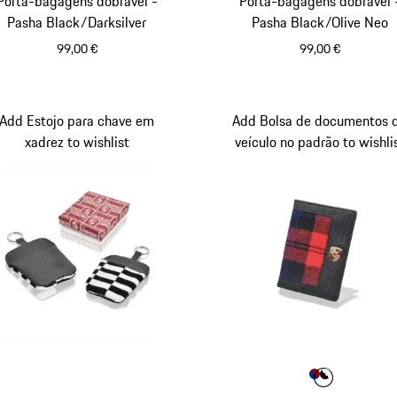
Porta-bagagens dobrável -
Porta-bagagens dobrável 
Pasha Black/Darksilver
Pasha Black/Olive Neo
99,00 €
99,00 €
Preto
Prata Escuro
Preto
Azeiton
Add Estojo para chave em
Add Bolsa de documentos 
xadrez to wishlist
veículo no padrão to wishli
Cor
Cor
Cor
Azul
Preto