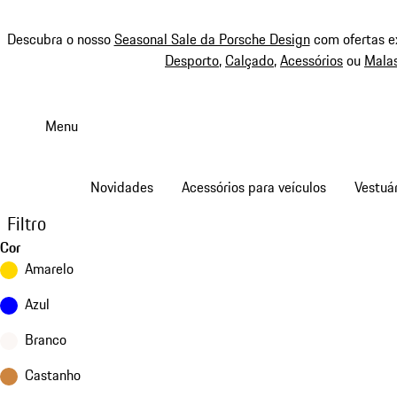
Descubra o nosso
Seasonal Sale da Porsche Design
com ofertas e
Desporto
,
Calçado
,
Acessórios
ou
Mala
Saltar
conteúdo
Menu
principal
Novidades
Acessórios para veículos
Vestuár
Filtro
Cor
Amarelo
Azul
Branco
Castanho