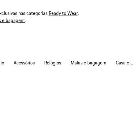
xclusivas nas categorias
Ready to Wear
,
s e bagagem
.
io
Acessórios
Relógios
Malas e bagagem
Casa e L