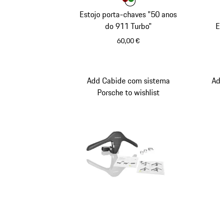
Cor
Cor
Cor
Vermelho
Verde
Estojo porta-chaves "50 anos
do 911 Turbo"
E
60,00 €
Vermelho
Add Cabide com sistema
Ad
Porsche to wishlist