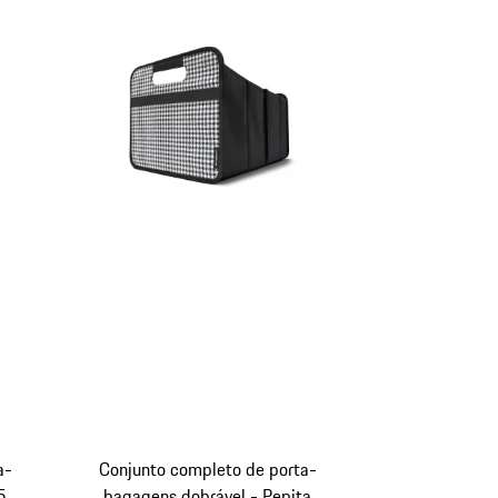
a-
Conjunto completo de porta-
50
bagagens dobrável - Pepita