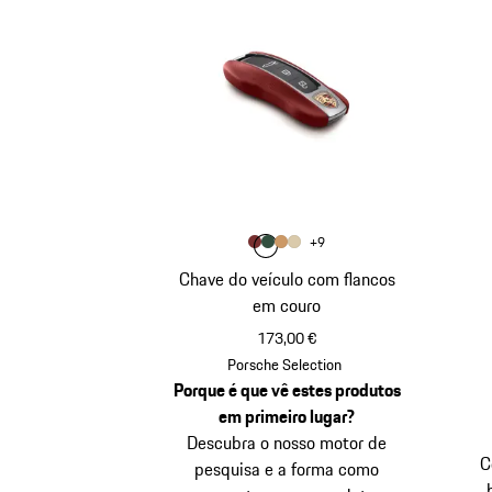
Cor
+
9
Cor
Cor
Vermelho Bordeaux
Cor
Verde Islândia
Cor
Bege Luxor
Bege
Chave do veículo com flancos
em couro
173,00 €
Vermelho Bordeaux
Porsche Selection
Porque é que vê estes produtos
em primeiro lugar?
Descubra o nosso motor de
C
pesquisa e a forma como