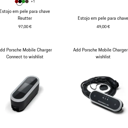
Cor
+
1
Cor
Cor
Vermelho
Cor
Preto
Cor
Verde
Castanho
Estojo em pele para chave
Reutter
Estojo em pele para chav
97,00 €
49,00 €
Vermelho
Azul
dd Porsche Mobile Charger
Add Porsche Mobile Charger
Connect to wishlist
wishlist