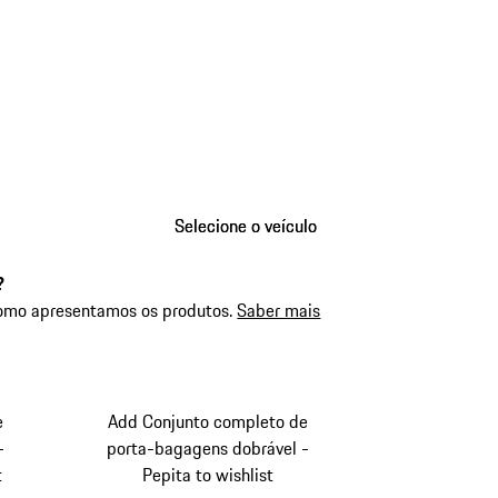
Selecione o veículo
Selecione o veículo
?
como apresentamos os produtos.
Saber mais
e
Add Conjunto completo de
-
porta-bagagens dobrável -
t
Pepita to wishlist