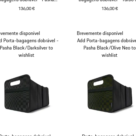
Black/Olive Neo
tartan
136,00 €
136,00 €
Preto
Azeitona Neo
Preto
Bege
evemente disponível
Brevemente disponível
d Porta-bagagens dobrável -
Add Porta-bagagens dobráve
Pasha Black/Darksilver to
Pasha Black/Olive Neo to
wishlist
wishlist