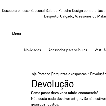
Descubra o nosso
Seasonal Sale da Porsche Design
com ofertas e
Desporto
,
Calçado
,
Acessórios
ou
Mala
Saltar
conteúdo
Menu
principal
Novidades
Acessórios para veículos
Vestuár
Loja Porsche
Perguntas e respostas
Devoluçã
|
/
Devolução
Como posso devolver a minha encomenda?
Não custa nada devolver artigos. Se não estive
quaisquer custos.