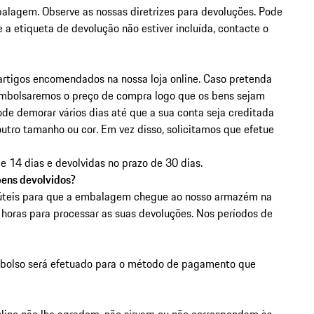
alagem. Observe as nossas diretrizes para devoluções. Pode
 a etiqueta de devolução não estiver incluída, contacte o
 artigos encomendados na nossa loja online. Caso pretenda
embolsaremos o preço de compra logo que os bens sejam
de demorar vários dias até que a sua conta seja creditada
outro tamanho ou cor. Em vez disso, solicitamos que efetue
14 dias e devolvidas no prazo de 30 dias.
ens devolvidos?
úteis para que a embalagem chegue ao nosso armazém na
horas para processar as suas devoluções. Nos períodos de
mbolso será efetuado para o método de pagamento que
line não lhe agradem, não sirvam ou não correspondam às