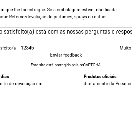
 que lhe foi entregue. Se a embalagem estiver danificada
aqui:
Retorno/devolução de perfumes, sprays ou outras
 satisfeito(a) está com as nossas perguntas e respo
isfeito/a
1
2
3
4
5
Muito 
Enviar feedback
Este site está protegido pela reCAPTCHA.
 dias
Produtos oficiais
reito de devolução em
diretamente da Porsche