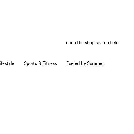
open the shop search field
My wish
My shop
ifestyle
Sports & Fitness
Fueled by Summer