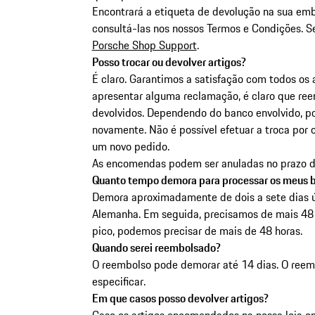
Encontrará a etiqueta de devolução na sua emb
consultá-las nos nossos Termos e Condições. Se
Porsche Shop Support
.
Posso trocar ou devolver artigos?
É claro. Garantimos a satisfação com todos os
apresentar alguma reclamação, é claro que re
devolvidos. Dependendo do banco envolvido, po
novamente. Não é possível efetuar a troca por 
um novo pedido.
As encomendas podem ser anuladas no prazo de 
Quanto tempo demora para processar os meus b
Demora aproximadamente de dois a sete dias 
Alemanha. Em seguida, precisamos de mais 48 
pico, podemos precisar de mais de 48 horas.
Quando serei reembolsado?
O reembolso pode demorar até 14 dias. O ree
especificar.
Em que casos posso devolver artigos?
Caso os artigos encomendados na nossa loja on