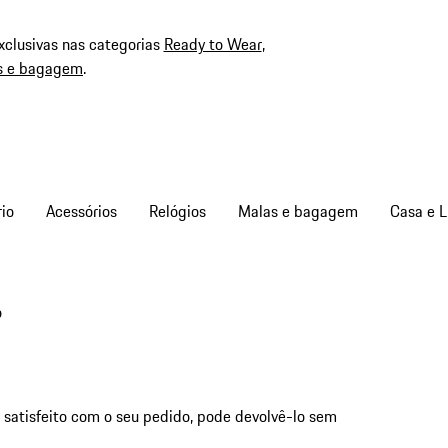
xclusivas nas categorias
Ready to Wear
,
s e bagagem
.
io
Acessórios
Relógios
Malas e bagagem
Casa e L
o
r satisfeito com o seu pedido, pode devolvê-lo sem