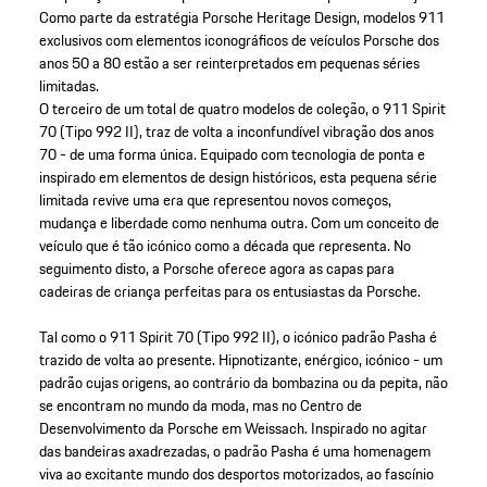
Como parte da estratégia Porsche Heritage Design, modelos 911
exclusivos com elementos iconográficos de veículos Porsche dos
anos 50 a 80 estão a ser reinterpretados em pequenas séries
limitadas.
O terceiro de um total de quatro modelos de coleção, o 911 Spirit
70 (Tipo 992 II), traz de volta a inconfundível vibração dos anos
70 - de uma forma única. Equipado com tecnologia de ponta e
inspirado em elementos de design históricos, esta pequena série
limitada revive uma era que representou novos começos,
mudança e liberdade como nenhuma outra. Com um conceito de
veículo que é tão icónico como a década que representa. No
seguimento disto, a Porsche oferece agora as capas para
cadeiras de criança perfeitas para os entusiastas da Porsche.
Tal como o 911 Spirit 70 (Tipo 992 II), o icónico padrão Pasha é
trazido de volta ao presente. Hipnotizante, enérgico, icónico - um
padrão cujas origens, ao contrário da bombazina ou da pepita, não
se encontram no mundo da moda, mas no Centro de
Desenvolvimento da Porsche em Weissach. Inspirado no agitar
das bandeiras axadrezadas, o padrão Pasha é uma homenagem
viva ao excitante mundo dos desportos motorizados, ao fascínio