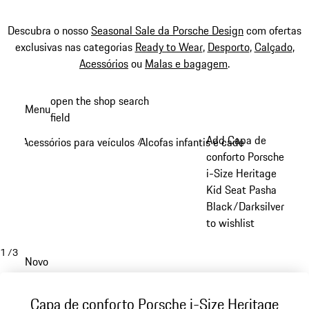
Descubra o nosso
Seasonal Sale da Porsche Design
com ofertas
exclusivas nas categorias
Ready to Wear
,
Desporto
,
Calçado
,
Acessórios
ou
Malas e bagagem
.
Saltar
open the shop search
Menu
conteúdo
field
My sh
principal
Add Capa de
Acessórios para veículos
Alcofas infantis e cadeiras para cria
/
conforto Porsche
i-Size Heritage
Kid Seat Pasha
Black/Darksilver
to wishlist
1
/
3
Novo
Capa de conforto Porsche i-Size Heritage