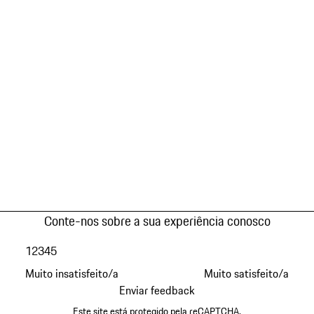
Conte-nos sobre a sua experiência conosco
1
2
3
4
5
Muito insatisfeito/a
Muito satisfeito/a
Enviar feedback
Este site está protegido pela reCAPTCHA.