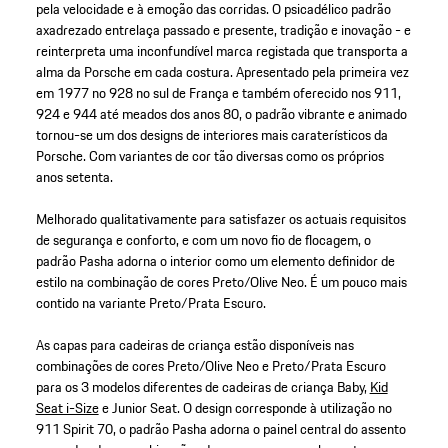
pela velocidade e à emoção das corridas. O psicadélico padrão
axadrezado entrelaça passado e presente, tradição e inovação - e
reinterpreta uma inconfundível marca registada que transporta a
alma da Porsche em cada costura. Apresentado pela primeira vez
em 1977 no 928 no sul de França e também oferecido nos 911,
924 e 944 até meados dos anos 80, o padrão vibrante e animado
tornou-se um dos designs de interiores mais caraterísticos da
Porsche. Com variantes de cor tão diversas como os próprios
anos setenta.
Melhorado qualitativamente para satisfazer os actuais requisitos
de segurança e conforto, e com um novo fio de flocagem, o
padrão Pasha adorna o interior como um elemento definidor de
estilo na combinação de cores Preto/Olive Neo. É um pouco mais
contido na variante Preto/Prata Escuro.
As capas para cadeiras de criança estão disponíveis nas
combinações de cores Preto/Olive Neo e Preto/Prata Escuro
para os 3 modelos diferentes de cadeiras de criança Baby,
Kid
Seat i-Size
e Junior Seat. O design corresponde à utilização no
911 Spirit 70, o padrão Pasha adorna o painel central do assento