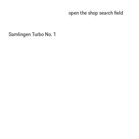
open the shop search field
My wish
My shop
Samlingen Turbo No. 1