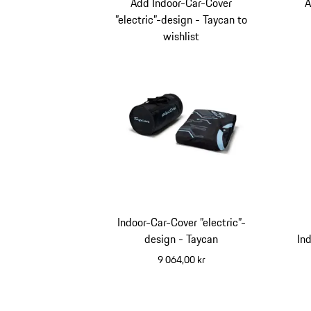
Add Indoor-Car-Cover
A
”electric”-design - Taycan to
wishlist
Indoor-Car-Cover ”electric”-
design - Taycan
In
9 064,00 kr