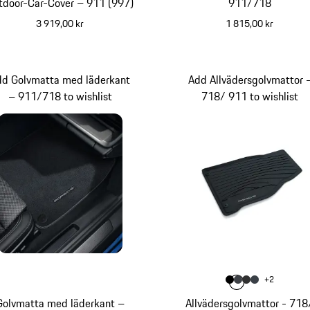
tdoor-Car-Cover – 911 (997)
911/718
3 919,00 kr
1 815,00 kr
dd Golvmatta med läderkant
Add Allvädersgolvmattor 
– 911/718 to wishlist
718/ 911 to wishlist
Färg
+
2
Färg
Färg
Färg
svart
Färg
skiffergrå
agatgrå
grafitblå
Golvmatta med läderkant –
Allvädersgolvmattor - 718