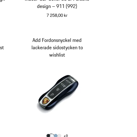
design – 911 (992)
7 258,00 kr
Add Fordonsnyckel med
st
lackerade sidostycken to
wishlist
xröd
Färg
+
9