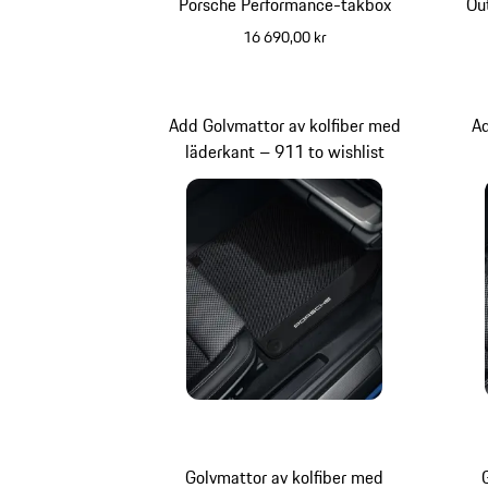
Porsche Performance-takbox
Ou
16 690,00 kr
svart (högglans)
Add Golvmattor av kolfiber med
A
läderkant – 911 to wishlist
Golvmattor av kolfiber med