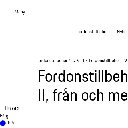
Gå
till
Meny
huvudinnehållet
Fordonstillbehör
Nyhet
Fordonstillbehör
…
911
Fordonstillbehör - 9
/
/
/
Reveal collapsed breadcrumb
Fordonstillbe
II, från och 
Filtrera
Färg
blå