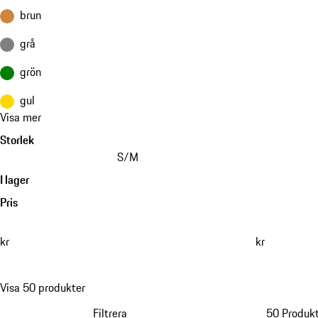
brun
grå
grön
gul
Visa mer
Storlek
S/M
I lager
Pris
kr
kr
Visa 50 produkter
Filtrera
50 Produk