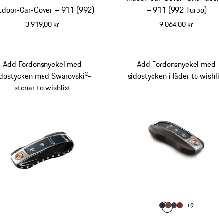
tdoor-Car-Cover – 911 (992)
– 911 (992 Turbo)
3 919,00 kr
9 064,00 kr
Add Fordonsnyckel med
Add Fordonsnyckel med
idostycken med Swarovski®-
sidostycken i läder to wishli
stenar to wishlist
Färg
+
9
Färg
Färg
Färg
agatgrå
Färg
tryffelbrun
grafitblå
bordeau