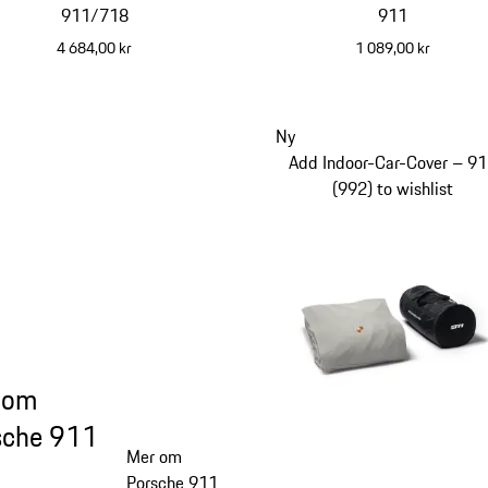
911/718
911
4 684,00 kr
1 089,00 kr
svart
svart
Ny
Add Indoor-Car-Cover – 9
(992) to wishlist
 om
sche 911
Mer om
Porsche 911