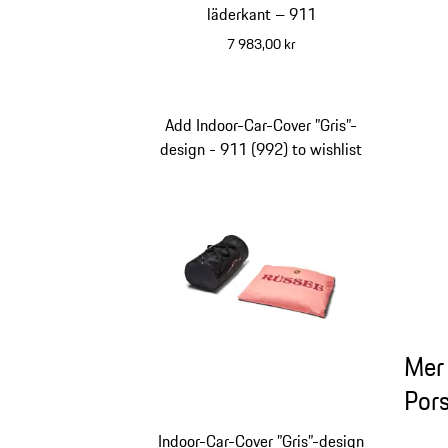
läderkant – 911
7 983,00 kr
kol
Add Indoor-Car-Cover ”Gris”-
design - 911 (992) to wishlist
Mer
Por
Indoor-Car-Cover ”Gris”-design