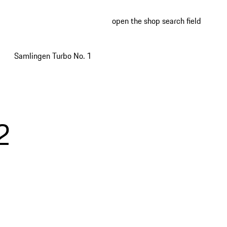
open the shop search field
My wish
My shop
Samlingen Turbo No. 1
2