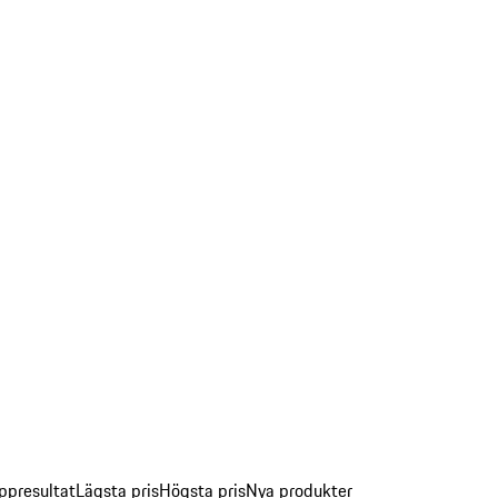
ppresultat
Lägsta pris
Högsta pris
Nya produkter