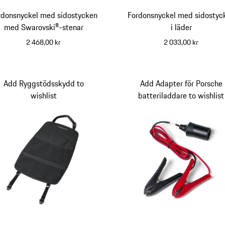
rdonsnyckel med sidostycken
Fordonsnyckel med sidostyc
med Swarovski®-stenar
i läder
2 468,00 kr
2 033,00 kr
svart
agatgrå
Add Ryggstödsskydd to
Add Adapter för Porsche
wishlist
batteriladdare to wishlist