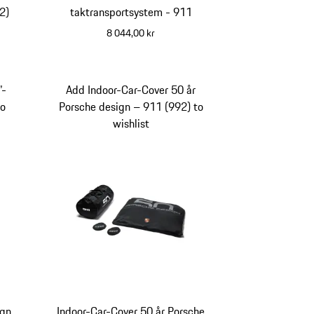
2)
taktransportsystem - 911
8 044,00 kr
”-
Add Indoor-Car-Cover 50 år
to
Porsche design – 911 (992) to
wishlist
ign
Indoor-Car-Cover 50 år Porsche