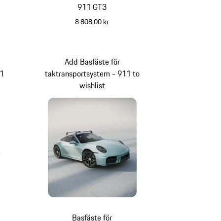
911 GT3
8 808,00 kr
Add Basfäste för
11
taktransportsystem - 911 to
wishlist
Basfäste för