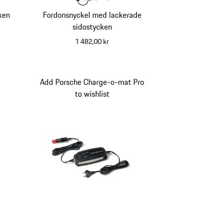
Färg
Färg
Färg
kromitsvart metallic
Färg
carraravit metallic
shore blue metallic
isgrå metallic
ken
Fordonsnyckel med lackerade
sidostycken
1 482,00 kr
kromitsvart metallic
Add Porsche Charge-o-mat Pro
to wishlist