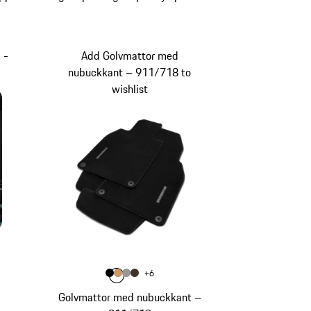
 -
Add Golvmattor med
nubuckkant – 911/718 to
wishlist
Färg
+
6
Färg
Färg
Färg
svart
Färg
luxorbeige
platinagrå
sadelbrun
Golvmattor med nubuckkant –