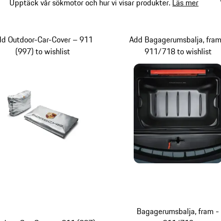
Upptäck vår sökmotor och hur vi visar produkter.
Läs mer
dd Outdoor-Car-Cover – 911
Add Bagagerumsbalja, fram
(997) to wishlist
911/718 to wishlist
Bagagerumsbalja, fram -