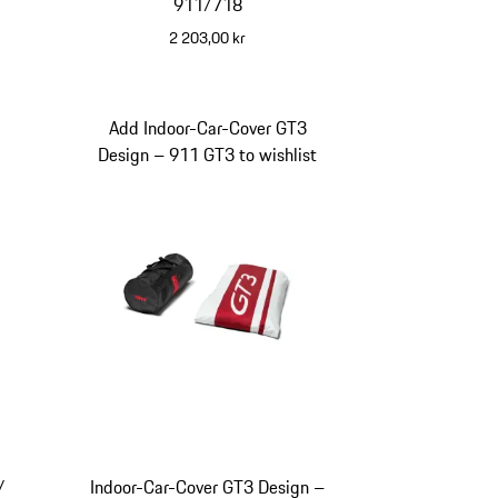
911/718
2 203,00 kr
svart
-
Add Indoor-Car-Cover GT3
Design – 911 GT3 to wishlist
/
Indoor-Car-Cover GT3 Design –