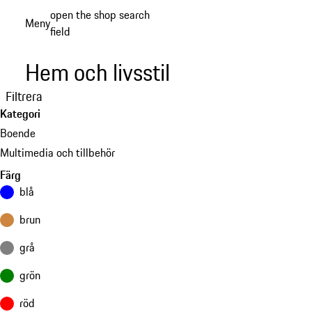
Gå
open the shop search
Meny
till
field
My sh
huvudinnehållet
Hem och livsstil
Filtrera
Kategori
Boende
Multimedia och tillbehör
Färg
blå
brun
grå
grön
röd