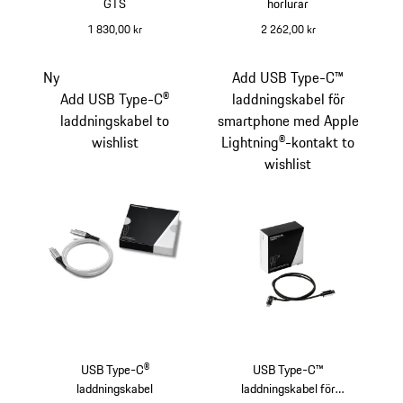
GTS
hörlurar
1 830,00 kr
2 262,00 kr
Ny
Add USB Type-C™
Add USB Type-C®
laddningskabel för
laddningskabel to
smartphone med Apple
wishlist
Lightning®-kontakt to
wishlist
USB Type-C®
USB Type-C™
laddningskabel
laddningskabel för