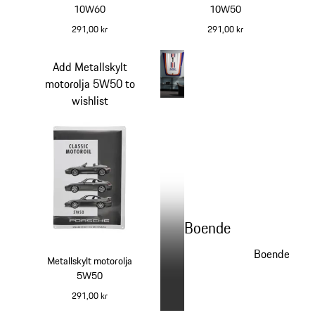
10W60
10W50
291,00 kr
291,00 kr
silver
kaki
Add Metallskylt
motorolja 5W50 to
wishlist
Boende
Boende
Metallskylt motorolja
5W50
291,00 kr
mörkgrå