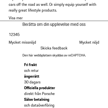
cars off the road as well. Or simply equip yourself with
really great lifestyle products.
Visa mer
Berätta om din upplevelse med oss
1
2
3
4
5
Mycket missnöjd
Mycket nöjd
Skicka feedback
Den här webbplatsen skyddas av reCAPTCHA.
Fri frakt
och retur
ångerrätt
30 dagars
Officiella produkter
direkt från Porsche
Säker betalning
och dataöverföring