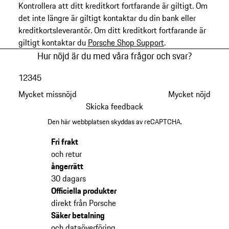
Kontrollera att ditt kreditkort fortfarande är giltigt. Om
det inte längre är giltigt kontaktar du din bank eller
kreditkortsleverantör. Om ditt kreditkort fortfarande är
giltigt kontaktar du
Porsche Shop Support
.
Hur nöjd är du med våra frågor och svar?
1
2
3
4
5
Mycket missnöjd
Mycket nöjd
Skicka feedback
Den här webbplatsen skyddas av reCAPTCHA.
Fri frakt
och retur
ångerrätt
30 dagars
Officiella produkter
direkt från Porsche
Säker betalning
och dataöverföring