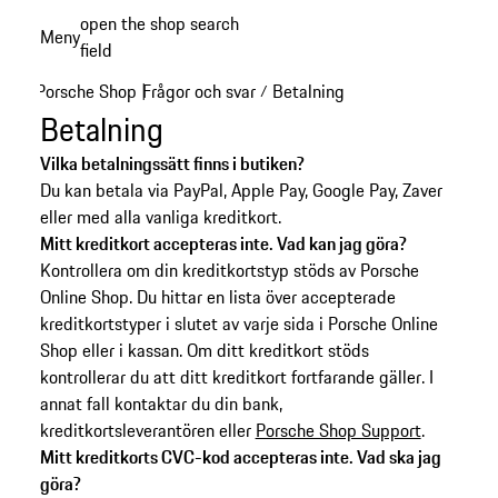
Gå
open the shop search
Meny
till
field
My sh
huvudinnehållet
Porsche Shop
Frågor och svar
Betalning
|
/
Betalning
Vilka betalningssätt finns i butiken?
Du kan betala via PayPal, Apple Pay, Google Pay, Zaver
eller med alla vanliga kreditkort.
Mitt kreditkort accepteras inte. Vad kan jag göra?
Kontrollera om din kreditkortstyp stöds av Porsche
Online Shop. Du hittar en lista över accepterade
kreditkortstyper i slutet av varje sida i Porsche Online
Shop eller i kassan.
Om ditt kreditkort stöds
kontrollerar du att ditt kreditkort fortfarande gäller. I
annat fall kontaktar du din bank,
kreditkortsleverantören eller
Porsche Shop Support
.
Mitt kreditkorts CVC-kod accepteras inte. Vad ska jag
göra?