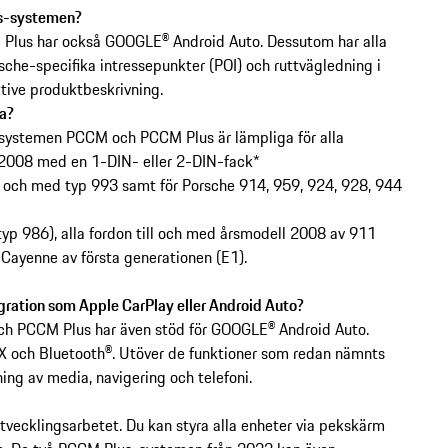
us-systemen?
 Plus har också GOOGLE® Android Auto. Dessutom har alla
che-specifika intressepunkter (POI) och ruttvägledning i
ektive produktbeskrivning.
a?
ystemen PCCM och PCCM Plus är lämpliga för alla
 2008 med en 1-DIN- eller 2-DIN-fack*
ll och med typ 993 samt för Porsche 914, 959, 924, 928, 944
typ 986), alla fordon till och med årsmodell 2008 av 911
 Cayenne av första generationen (E1).
ation som Apple CarPlay eller Android Auto?
och PCCM Plus har även stöd för GOOGLE® Android Auto.
X och Bluetooth®. Utöver de funktioner som redan nämnts
ng av media, navigering och telefoni.
 utvecklingsarbetet. Du kan styra alla enheter via pekskärm