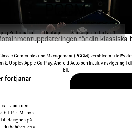
PCCM
open the shop search field
My wishlist
My shoppin
Porsche Classic Communication Management-system
Upptäck mer
ging Performance
Heritage
Samlingen Turbo No. 1
fotainmentuppdateringen för din klassiska b
Classic Communication Management (PCCM) kombinerar tidlös d
nik. Upplev Apple CarPlay, Android Auto och intuitiv navigering i di
bil.
er förtjänar
rnativ och den
ka bil. PCCM- och
ill designen på
lt du behöver veta