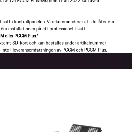
e. De två PCCM Plus-systemen från 2022 kan även
 sätt i kontrollpanelen. Vi rekommenderar att du låter din
öra installationen på ett professionellt sätt.
CCM eller PCCM Plus?
 externt SD-kort och kan beställas under artikelnummer
 inte i leveransomfattningen av PCCM och PCCM Plus.