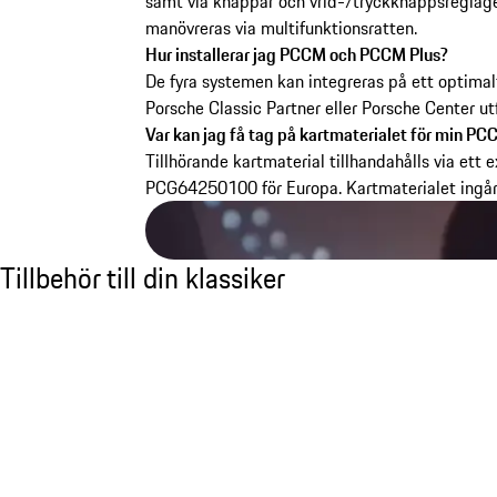
samt via knappar och vrid-/tryckknappsreglag
manövreras via multifunktionsratten.
Hur installerar jag PCCM och PCCM Plus?
De fyra systemen kan integreras på ett optimalt
Porsche Classic Partner eller Porsche Center utf
Var kan jag få tag på kartmaterialet för min P
Tillhörande kartmaterial tillhandahålls via ett
PCG64250100 för Europa. Kartmaterialet ingår
Tillbehör till din klassiker
Tillbehör till din klassiker
Bild 1 av 8