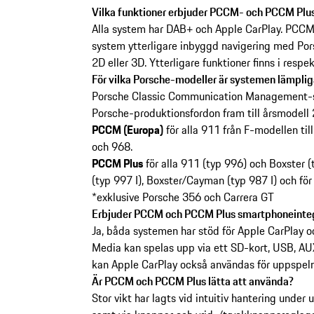
Vilka funktioner erbjuder PCCM- och PCCM Pl
Alla system har DAB+ och Apple CarPlay. PCCM
system ytterligare inbyggd navigering med Pors
2D eller 3D. Ytterligare funktioner finns i resp
För vilka Porsche-modeller är systemen lämplig
Porsche Classic Communication Management-s
Porsche-produktionsfordon fram till årsmodell
PCCM (Europa)
för alla 911 från F-modellen ti
och 968.
PCCM Plus
för alla 911 (typ 996) och Boxster (
(typ 997 I), Boxster/Cayman (typ 987 I) och för
*exklusive Porsche 356 och Carrera GT
Erbjuder PCCM och PCCM Plus smartphoneintegr
Ja, båda systemen har stöd för Apple CarPlay 
Media kan spelas upp via ett SD-kort, USB, AU
kan Apple CarPlay också användas för uppspelni
Är PCCM och PCCM Plus lätta att använda?
Stor vikt har lagts vid intuitiv hantering under