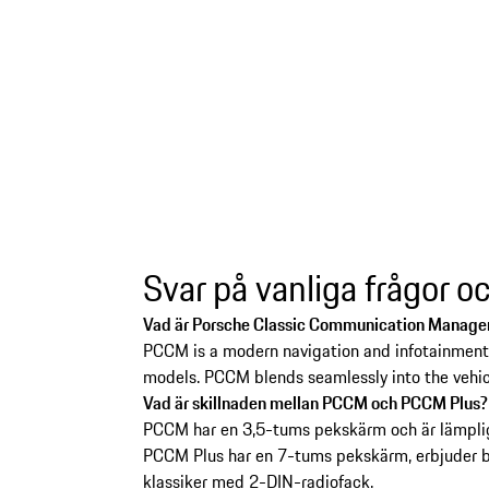
Svar på vanliga frågor o
Gå
tillbaka
Vad är Porsche Classic Communication Manag
till
PCCM is a modern navigation and infotainment 
toppen
models. PCCM blends seamlessly into the vehicle
av
Vad är skillnaden mellan PCCM och PCCM Plus?
produktgalleriet
PCCM har en 3,5-tums pekskärm och är lämplig 
PCCM Plus har en 7-tums pekskärm, erbjuder bä
klassiker med 2-DIN-radiofack.