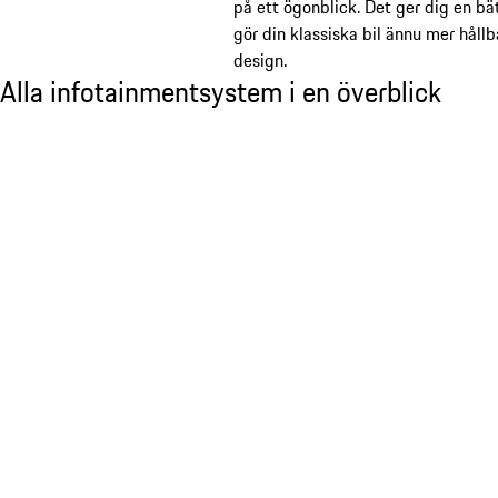
på ett ögonblick. Det ger dig en bä
gör din klassiska bil ännu mer hållba
design.
Alla infotainmentsystem i en överblick
Alla infotainmentsystem i en överblick
Bild 1 av 4