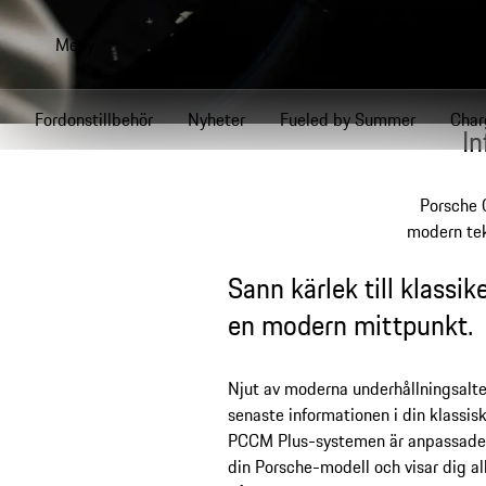
Gå
till
Meny
huvudinnehållet
Fordonstillbehör
Nyheter
Fueled by Summer
Char
In
Porsche 
modern tek
Sann kärlek till klassik
en modern mittpunkt.
Njut av moderna underhållningsalte
senaste informationen i din klassis
PCCM Plus-systemen är anpassade t
din Porsche-modell och visar dig al