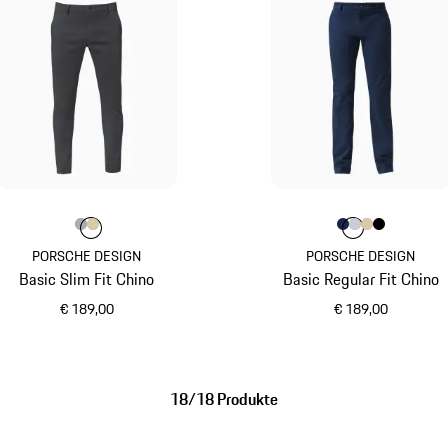
Farbe
Farbe
Farbe
grau
beige
Farbe
Farbe
Farbe
Farbe
dunkelblau
Farbe
hellgrau
beige
jetsc
PORSCHE DESIGN
PORSCHE DESIGN
Basic Slim Fit Chino
Basic Regular Fit Chino
€ 189,00
€ 189,00
grau
dunkelblau
18/18 Produkte