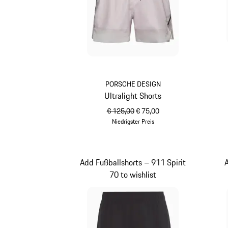
PORSCHE DESIGN
Ultralight Shorts
ursprünglicher Preis
Verkaufspreis
€ 125,00
€ 75,00
Niedrigster Preis
weiß
Add Fußballshorts – 911 Spirit
70 to wishlist