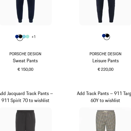
Farbe
Farbe
Farbe
Farbe
blau
schwar
+
1
Farbe
Farbe
Farbe
blau
Farbe
schwarz
hellblau
mintgrün
PORSCHE DESIGN
PORSCHE DESIGN
Sweat Pants
Leisure Pants
€ 150,00
€ 220,00
blau
blau
Add Jacquard Track Pants –
Add Track Pants – 911 Tar
911 Spirit 70 to wishlist
60Y to wishlist