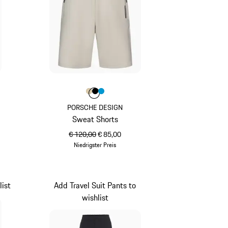
z
Farbe
Farbe
Farbe
Farbe
beige
schwarz
miamiblau
PORSCHE DESIGN
Sweat Shorts
ursprünglicher Preis
Verkaufspreis
€ 120,00
€ 85,00
Niedrigster Preis
beige
list
Add Travel Suit Pants to
wishlist