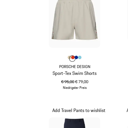
Farbe
Farbe
Farbe
Farbe
beige
Farbe
lavaorange
blau
hellblau
PORSCHE DESIGN
Sport-Tex Swim Shorts
ursprünglicher Preis
Verkaufspreis
€ 95,00
€ 79,00
Niedrigster Preis
beige
Add Travel Pants to wishlist