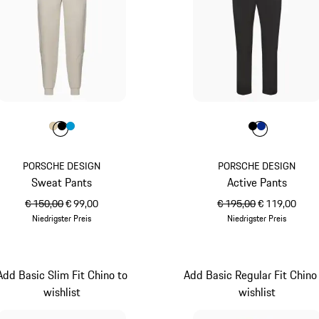
Farbe
Farbe
Farbe
Farbe
beige
schwarz
miamiblau
Farbe
Farbe
Farbe
schwarz
blau
PORSCHE DESIGN
PORSCHE DESIGN
Sweat Pants
Active Pants
ursprünglicher Preis
Verkaufspreis
ursprünglicher Preis
Verkaufspreis
€ 150,00
€ 99,00
€ 195,00
€ 119,00
Niedrigster Preis
Niedrigster Preis
beige
schwarz
Add Basic Slim Fit Chino to
Add Basic Regular Fit Chino
wishlist
wishlist