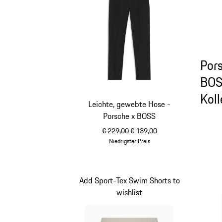
Por
BO
Koll
Leichte, gewebte Hose -
Porsche x BOSS
ursprünglicher Preis
Verkaufspreis
€ 229,00
€ 139,00
Niedrigster Preis
schwarz
Add Sport-Tex Swim Shorts to
wishlist