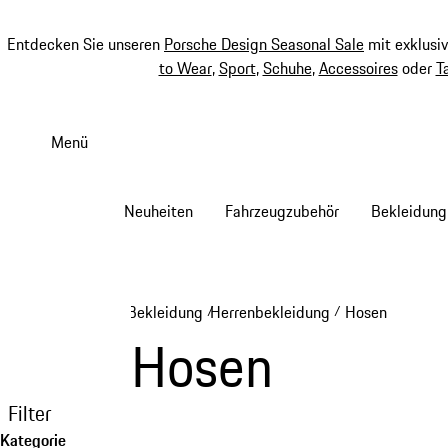
Entdecken Sie unseren
Porsche Design Seasonal Sale
mit exklusi
to Wear
,
Sport
,
Schuhe
,
Accessoires
oder
T
Zum
Hauptinhalt
Menü
springen
Neuheiten
Fahrzeugzubehör
Bekleidung
Bekleidung
Herrenbekleidung
Hosen
/
/
Hosen
Filter
Kategorie