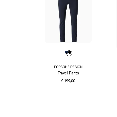
Farbe
Farbe
Farbe
dunkelblau
jetschwarz
PORSCHE DESIGN
Travel Pants
€ 199,00
dunkelblau