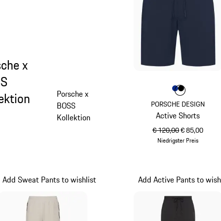
sche x
SS
Farbe
Farbe
Farbe
blau
schwar
Porsche x
ektion
PORSCHE DESIGN
BOSS
Active Shorts
Kollektion
ursprünglicher Preis
Verkaufspreis
€ 120,00
€ 85,00
Niedrigster Preis
blau
Add Sweat Pants to wishlist
Add Active Pants to wish