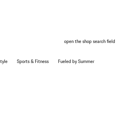
open the shop search field
My wish
My shop
tyle
Sports & Fitness
Fueled by Summer