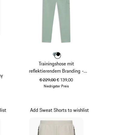
Farbe
Farbe
Farbe
shadegreen
schwarz
Trainingshose mit
reflektierendem Branding -
0Y
Porsche x BOSS
ursprünglicher Preis
Verkaufspreis
€ 229,00
€ 139,00
Niedrigster Preis
shadegreen
list
Add Sweat Shorts to wishlist