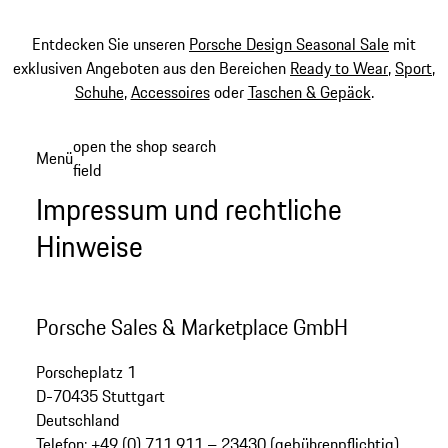
Entdecken Sie unseren
Porsche Design Seasonal Sale
mit
exklusiven Angeboten aus den Bereichen
Ready to Wear
,
Sport
,
Schuhe
,
Accessoires
oder
Taschen & Gepäck
.
Zum
open the shop search
Menü
Hauptinhalt
field
My sh
springen
Impressum und rechtliche
Hinweise
Porsche Sales & Marketplace GmbH
Porscheplatz 1
D-70435 Stuttgart
Deutschland
Telefon: +49 (0) 711 911 – 23430 (gebührenpflichtig)