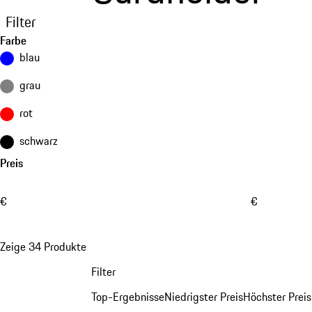
Filter
Farbe
blau
grau
rot
schwarz
Preis
€
€
Zeige 34 Produkte
Filter
Top-Ergebnisse
Niedrigster Preis
Höchster Preis