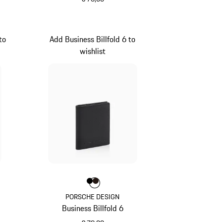
schwarz
to
Add Business Billfold 6 to
wishlist
raun
Farbe
Farbe
Farbe
schwarz
dunkelbraun
PORSCHE DESIGN
Business Billfold 6