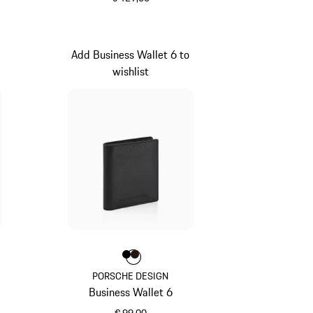
schwarz
Add Business Wallet 6 to
wishlist
raun
Farbe
Farbe
Farbe
schwarz
dunkelbraun
PORSCHE DESIGN
Business Wallet 6