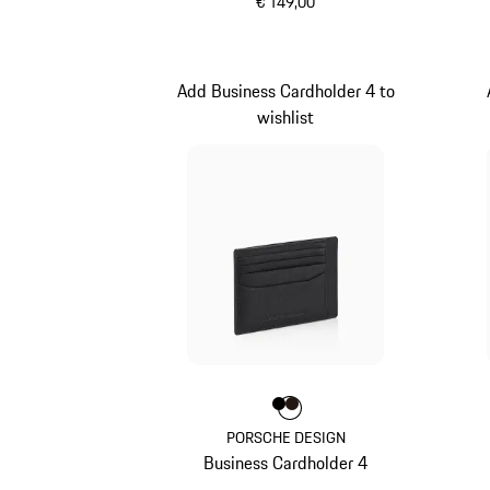
€ 149,00
schwarz
Add Business Cardholder 4 to
wishlist
Farbe
Farbe
Farbe
schwarz
dunkelbraun
PORSCHE DESIGN
Business Cardholder 4