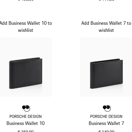
schwarz
schwarz
Add Business Wallet 10 to
Add Business Wallet 7 to
wishlist
wishlist
Farbe
Farbe
Farbe
schwarz
dunkelbraun
Farbe
Farbe
Farbe
schwarz
dunkelb
PORSCHE DESIGN
PORSCHE DESIGN
Business Wallet 10
Business Wallet 7