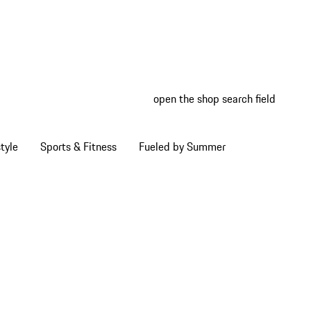
open the shop search field
My wish
My shop
tyle
Sports & Fitness
Fueled by Summer