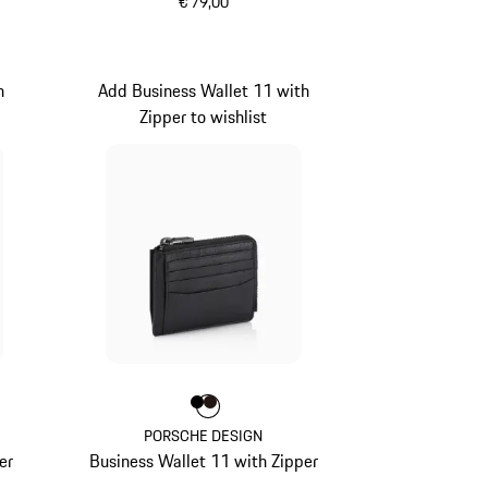
€ 79,00
schwarz
h
Add Business Wallet 11 with
Zipper to wishlist
Farbe
Farbe
Farbe
schwarz
dunkelbraun
PORSCHE DESIGN
er
Business Wallet 11 with Zipper