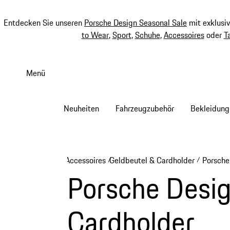
Entdecken Sie unseren
Porsche Design Seasonal Sale
mit exklusi
to Wear
,
Sport
,
Schuhe
,
Accessoires
oder
T
Zum
Hauptinhalt
Menü
springen
Neuheiten
Fahrzeugzubehör
Bekleidung
Accessoires
Geldbeutel & Cardholder
Porsche
/
/
Porsche Desig
Cardholder