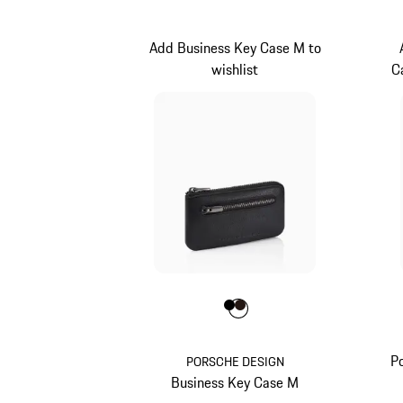
Add Business Key Case M to
wishlist
C
Farbe
Farbe
Farbe
schwarz
dunkelbraun
P
PORSCHE DESIGN
Business Key Case M