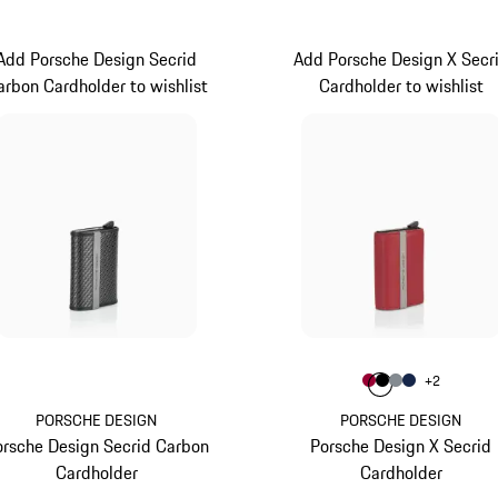
Add Porsche Design Secrid
Add Porsche Design X Secr
arbon Cardholder to wishlist
Cardholder to wishlist
Farbe
+
2
Farbe
Farbe
Farbe
karminrot
Farbe
schwarz
anthrazit
dunkelb
PORSCHE DESIGN
PORSCHE DESIGN
orsche Design Secrid Carbon
Porsche Design X Secrid
Cardholder
Cardholder