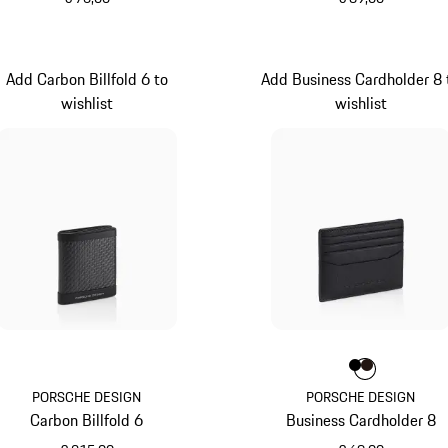
schwarz
schwarz
Add Carbon Billfold 6 to
Add Business Cardholder 8 
wishlist
wishlist
Farbe
Farbe
Farbe
schwarz
dunkelb
PORSCHE DESIGN
PORSCHE DESIGN
Carbon Billfold 6
Business Cardholder 8