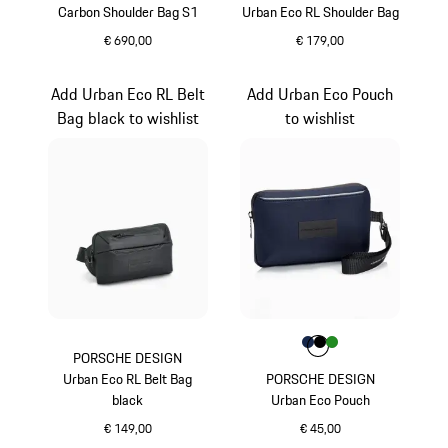
Carbon Shoulder Bag S1
Urban Eco RL Shoulder Bag
€ 690,00
€ 179,00
schwarz
schwarz
Add Urban Eco RL Belt
Add Urban Eco Pouch
Bag black to wishlist
to wishlist
Farbe
Farbe
Farbe
Farbe
dunkelblau
schwarz
grün
PORSCHE DESIGN
Urban Eco RL Belt Bag
PORSCHE DESIGN
black
Urban Eco Pouch
€ 149,00
€ 45,00