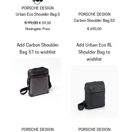
Farbe
Farbe
Farbe
Farbe
grün
schwarz
dunkelblau
PORSCHE DESIGN
Urban Eco Shoulder Bag S
PORSCHE DESIGN
Carbon Shoulder Bag S2
ursprünglicher Preis
€ 99,00
Verkaufspreis
€ 59,00
Niedrigster Preis
€ 690,00
grün
schwarz
Add Carbon Shoulder
Add Urban Eco RL
Bag S1 to wishlist
Shoulder Bag to
wishlist
PORSCHE DESIGN
PORSCHE DESIGN