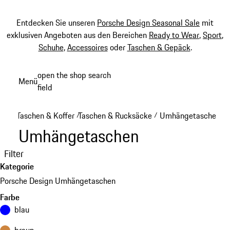
Entdecken Sie unseren
Porsche Design Seasonal Sale
mit
exklusiven Angeboten aus den Bereichen
Ready to Wear
,
Sport
,
Schuhe
,
Accessoires
oder
Taschen & Gepäck
.
Zum
open the shop search
Menü
Hauptinhalt
field
My sh
springen
Taschen & Koffer
Taschen & Rucksäcke
Umhängetaschen
/
/
Umhängetaschen
Filter
Kategorie
Porsche Design Umhängetaschen
Farbe
blau
braun