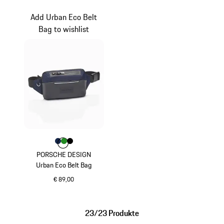
schwarz
dunkelblau
Add Urban Eco Belt
Bag to wishlist
Farbe
Farbe
Farbe
Farbe
dunkelblau
grün
schwarz
PORSCHE DESIGN
Urban Eco Belt Bag
€ 89,00
dunkelblau
23/23 Produkte