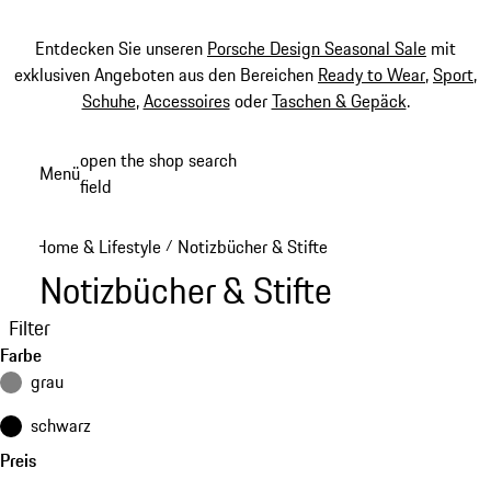
Entdecken Sie unseren
Porsche Design Seasonal Sale
mit
exklusiven Angeboten aus den Bereichen
Ready to Wear
,
Sport
,
Schuhe
,
Accessoires
oder
Taschen & Gepäck
.
Zum
open the shop search
Menü
Hauptinhalt
field
My sh
springen
Home & Lifestyle
Notizbücher & Stifte
/
Notizbücher & Stifte
Filter
Farbe
grau
schwarz
Preis