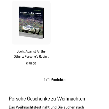
Buch „Against All the
Others: Porsche’s Racing
History, Volume 2 – 1969"
€ 98,00
mehrfarbig
1/1 Produkte
Porsche Geschenke zu Weihnachten
Das Weihnachtsfest naht und Sie suchen nach