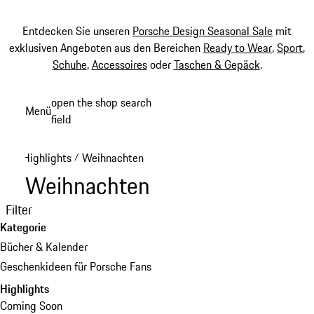
Entdecken Sie unseren
Porsche Design Seasonal Sale
mit
exklusiven Angeboten aus den Bereichen
Ready to Wear
,
Sport
,
Schuhe
,
Accessoires
oder
Taschen & Gepäck
.
Zum
open the shop search
Menü
Hauptinhalt
field
My sh
springen
Highlights
Weihnachten
/
Weihnachten
Filter
Kategorie
Bücher & Kalender
Geschenkideen für Porsche Fans
Highlights
Coming Soon