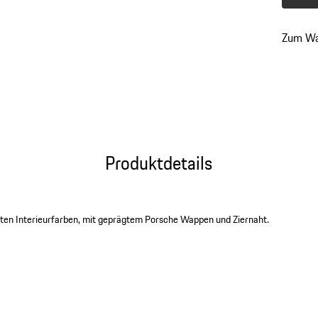
Farbe
a
zurück
Zum Wa
zu
Variant
(Farbe)
Produktdetails
lten Interieurfarben, mit geprägtem Porsche Wappen und Ziernaht.