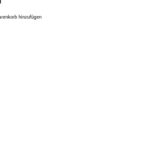
chatgrau
renkorb hinzufügen
en