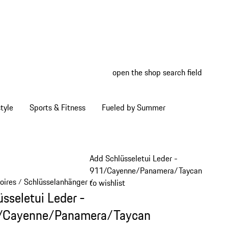
open the shop search field
My wish
My shop
tyle
Sports & Fitness
Fueled by Summer
Add Schlüsseletui Leder -
911/Cayenne/Panamera/Taycan
oires
Schlüsselanhänger
/
/
to wishlist
üsseletui Leder -
/Cayenne/Panamera/Taycan