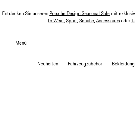
Entdecken Sie unseren
Porsche Design Seasonal Sale
mit exklusi
to Wear
,
Sport
,
Schuhe
,
Accessoires
oder
T
Zum
Hauptinhalt
Menü
springen
Neuheiten
Fahrzeugzubehör
Bekleidung