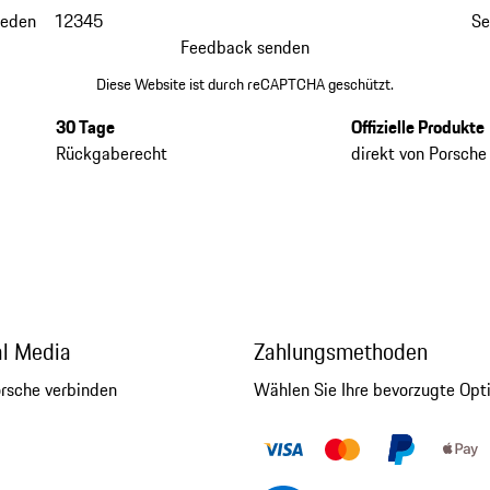
ieden
1
2
3
4
5
Se
Feedback senden
Diese Website ist durch reCAPTCHA geschützt.
30 Tage
Offizielle Produkte
Rückgaberecht
direkt von Porsche
al Media
Zahlungsmethoden
orsche verbinden
Wählen Sie Ihre bevorzugte Opt