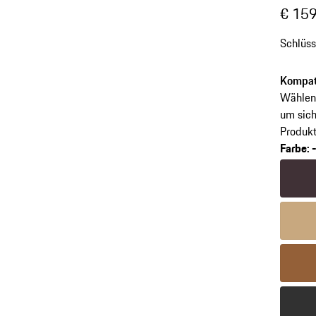
€ 159
Schlüss
Kompati
Wählen 
um sich
Produkt
Farbe
:
Farbe
b
Farbe
m
Farbe
c