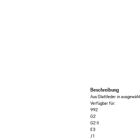
Beschreibung
Aus Glattleder in ausgewäh
Verfügbar für:
992
G2
G2 II
E3
J1