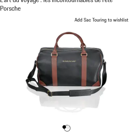
Porsche
Diapositive 1 sur 7
Add Sac Touring to wishlist
Couleur
Couleur
Couleur
Noir
Blanc