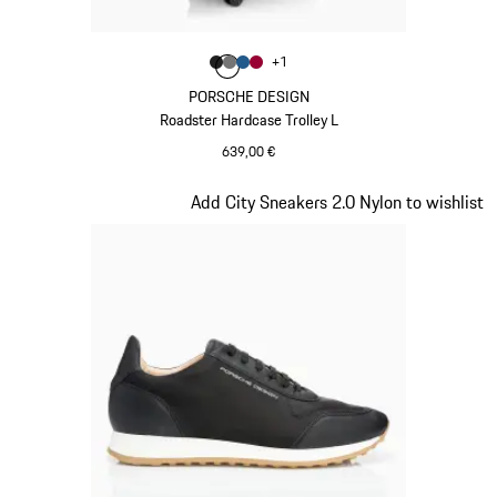
Couleur
+
1
Couleur
Couleur
Couleur
Couleur
Noir Mat
Gris Nardo
Bleu Mat
Rouge Carmin
PORSCHE DESIGN
Roadster Hardcase Trolley L
639,00 €
Noir Mat
Diapositive 5 sur 7
Add City Sneakers 2.0 Nylon to wishlist