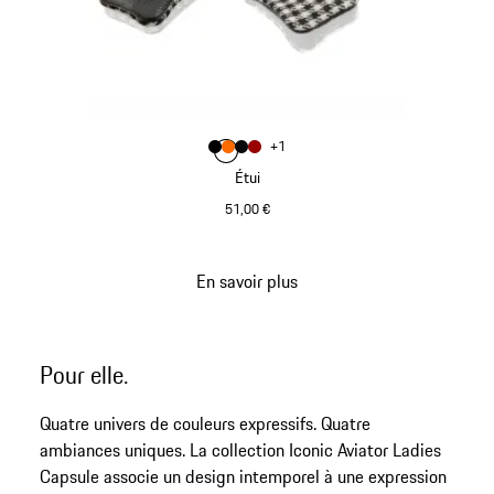
Couleur
+
1
Couleur
Couleur
Couleur
Couleur
Noir
orange
Bandes Noires
Rouge
Étui
51,00 €
Noir
En savoir plus
Revenir
au
début
Pour elle.
de
la
Quatre univers de couleurs expressifs. Quatre
galerie
ambiances uniques. La collection Iconic Aviator Ladies
de
Capsule associe un design intemporel à une expression
produits