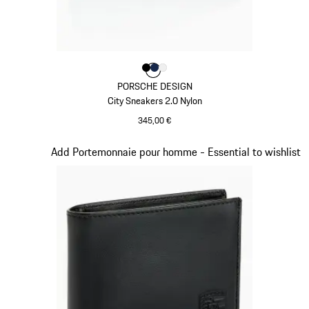
Couleur
Couleur
Couleur
Couleur
Noir
Bleu Foncé
Blanc
PORSCHE DESIGN
City Sneakers 2.0 Nylon
345,00 €
Noir
Diapositive 6 sur 7
Add Portemonnaie pour homme - Essential to wishlist