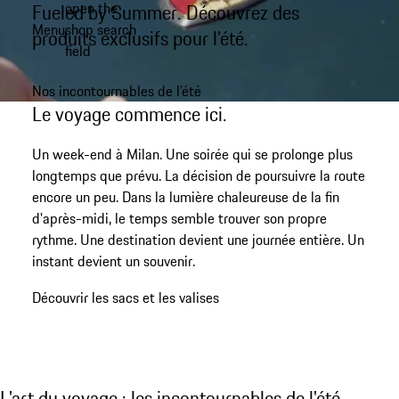
open the
Fueled by Summer. Découvrez des
Aller
Menu
shop search
au
produits exclusifs pour l’été.
My shopping bag, 0 item
field
contenu
principal
Nos incontournables de l’été
Le voyage commence ici.
Un week-end à Milan. Une soirée qui se prolonge plus
longtemps que prévu. La décision de poursuivre la route
encore un peu. Dans la lumière chaleureuse de la fin
d'après-midi, le temps semble trouver son propre
rythme. Une destination devient une journée entière. Un
instant devient un souvenir.
Découvrir les sacs et les valises
L'art du voyage : les incontournables de l'ét
L'art du voyage : les incontournables de l'été