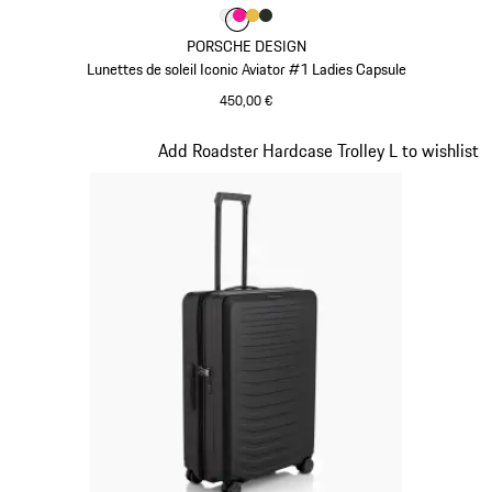
Couleur
Couleur
Couleur
Couleur
Couleur
Blanc
Pink
Or
Oak Green Metallic
PORSCHE DESIGN
Lunettes de soleil Iconic Aviator #1 Ladies Capsule
450,00 €
Blanc
Diapositive 4 sur 7
Add Roadster Hardcase Trolley L to wishlist