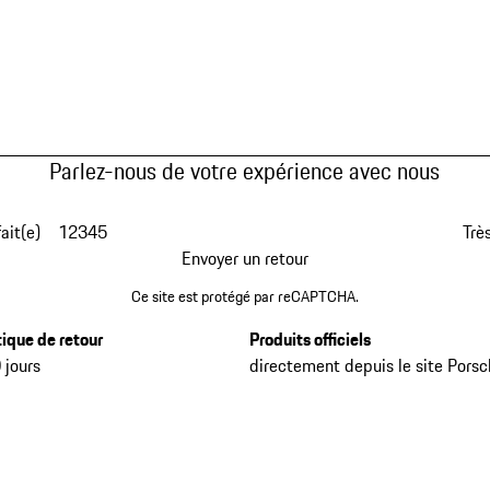
Parlez-nous de votre expérience avec nous
fait(e)
1
2
3
4
5
Très
Envoyer un retour
Ce site est protégé par reCAPTCHA.
tique de retour
Produits officiels
 jours
directement depuis le site Pors