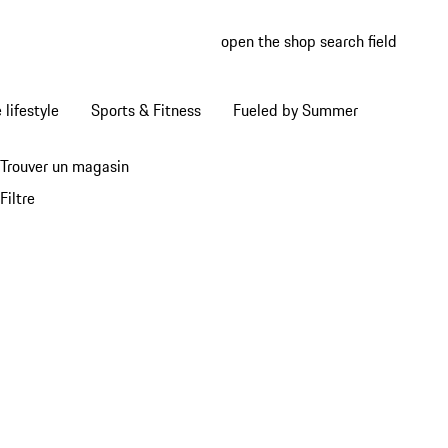
open the shop search field
My wish
My shop
Home lifestyle
Sports & Fitness
Fueled by Summer
Trouver un magasin
Filtre