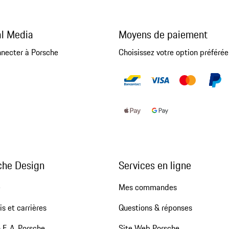
al Media
Moyens de paiement
nnecter à Porsche
Choisissez votre option préférée
che Design
Services en ligne
e
Mes commandes
s et carrières
Questions & réponses
 F. A. Porsche
Site Web Porsche