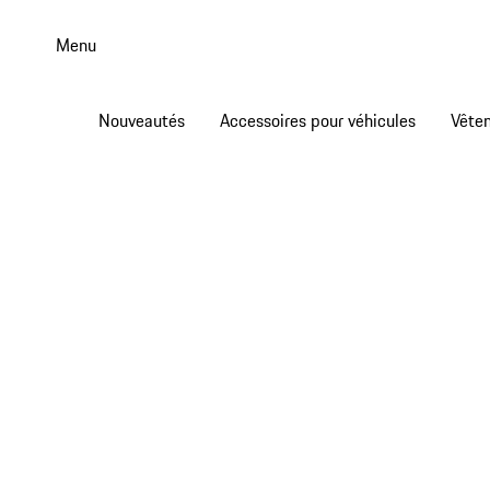
Aller
au
Menu
contenu
principal
Nouveautés
Accessoires pour véhicules
Vête