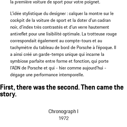
la première voiture de sport pour votre poignet.
L'idée stylistique du designer : calquer la montre sur le
cockpit de la voiture de sport et la doter d'un cadran
noir, d'index très contrastés et d'un verre hautement
antireflet pour une lisibilité optimale. La trotteuse rouge
correspondait également au compte-tours et au
tachymètre du tableau de bord de Porsche à l'époque. Il
a ainsi créé un garde-temps unique qui incarne la
symbiose parfaite entre forme et fonction, qui porte
l'ADN de Porsche et qui - hier comme aujourd'hui -
dégage une performance intemporelle.
First, there was the second. Then came the
story.
Chronograph I
1972
Compass Watch
1978
Titanium Chronographe
1980
Ocean
1983
Indicator
2004
Worldtimer
2007
Diver
2010
Timepiece No. 1
2014
Chronotimer Series 1
2015
Datetimer Eternity
2016
Monobloc Actuator
2017
Porsche Design Plant 01.200
2018
Chronograph I
1972