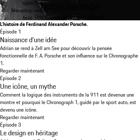
Notre héritage
open the
Aller
Menu
shop search
au
My shopping bag, 0 item
Une histoire de temps et d’esprit.
field
contenu
L’histoire de Ferdinand Alexander Porsche.
principal
Épisode 1
Naissance d’une idée
Adrian se rend à Zell am See pour découvrir la pensée
fonctionnelle de F. A. Porsche et son influence sur le Chronographe
1.
Regarder maintenant
Épisode 2
Une icône, un mythe
Comment la logique des instruments de la 911 est devenue une
montre et pourquoi le Chronograph 1, guidé par le sport auto, est
devenu une icône.
Regarder maintenant
Épisode 3
Le design en héritage