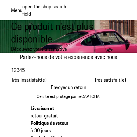
Aller
open the shop search
Menu
au
field
My sh
contenu
Ce produit n'est plus
principal
disponible
Découvrez votre alternative
Parlez-nous de votre expérience avec nous
1
2
3
4
5
Très insatisfait(e)
Très satisfait(e)
Envoyer un retour
Ce site est protégé par reCAPTCHA.
Livraison et
retour gratuit
Politique de retour
à 30 jours