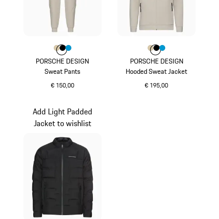
Kleur
Kleur
Kleur
Kleur
beige
zwart
miamiblauw
Kleur
Kleur
Kleur
Kleur
beige
zwart
miamiblauw
PORSCHE DESIGN
PORSCHE DESIGN
Sweat Pants
Hooded Sweat Jacket
€ 150,00
€ 195,00
beige
beige
Add Light Padded
Jacket to wishlist