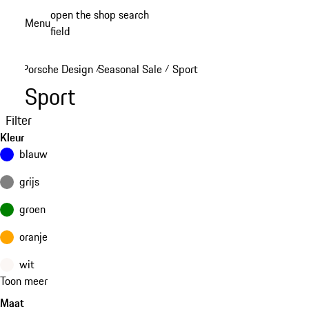
Spring
open the shop search
Menu
naar
field
My sh
de
hoofdinhoud
Porsche Design
Seasonal Sale
Sport
/
/
Sport
Filter
Kleur
blauw
grijs
groen
oranje
wit
Toon meer
Maat