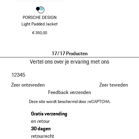
Kleur
Kleur
Kleur
zwart
lichtblauw
PORSCHE DESIGN
Light Padded Jacket
€ 350,00
zwart
17/17 Producten
Vertel ons over je ervaring met ons
1
2
3
4
5
Zeer ontevreden
Zeer tevreden
Feedback verzenden
Deze site wordt beschermd door reCAPTCHA.
Gratis verzending
en retour
30 dagen
retourrecht