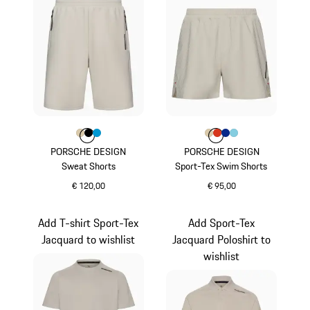
Kleur
Kleur
Kleur
Kleur
beige
zwart
miamiblauw
Kleur
Kleur
Kleur
Kleur
beige
Kleur
lavaoranje
blauw
lichtblauw
PORSCHE DESIGN
PORSCHE DESIGN
Sweat Shorts
Sport-Tex Swim Shorts
€ 120,00
€ 95,00
beige
beige
Add T-shirt Sport-Tex
Add Sport-Tex
Jacquard to wishlist
Jacquard Poloshirt to
wishlist