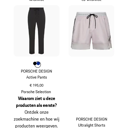
Kleur
Kleur
Kleur
zwart
blauw
PORSCHE DESIGN
Active Pants
€ 195,00
zwart
Porsche Selection
Waarom ziet u deze
producten als eerste?
Ontdek onze
zoekmachine en hoe wij
PORSCHE DESIGN
Ultralight Shorts
producten weergeven.