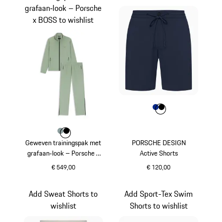
grafaan‑look – Porsche
x BOSS to wishlist
Kleur
Kleur
Kleur
blauw
zwart
Kleur
Kleur
Kleur
shadegreen
zwart
Geweven trainingspak met
PORSCHE DESIGN
grafaan‑look – Porsche x
Active Shorts
BOSS
€ 549,00
€ 120,00
shadegreen
blauw
Add Sweat Shorts to
Add Sport-Tex Swim
wishlist
Shorts to wishlist