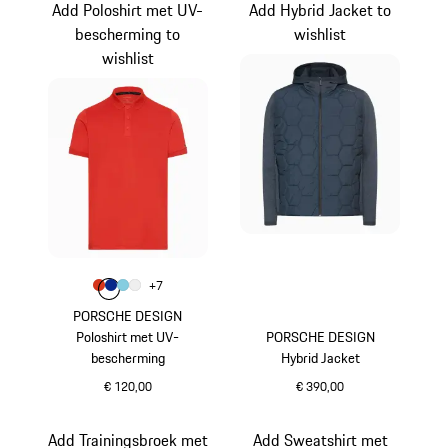
Add Poloshirt met UV-
Add Hybrid Jacket to
bescherming to
wishlist
wishlist
Kleur
+
7
Kleur
Kleur
Kleur
lavaoranje
Kleur
blauw
lichtblauw
wit
PORSCHE DESIGN
Poloshirt met UV-
PORSCHE DESIGN
bescherming
Hybrid Jacket
€ 120,00
€ 390,00
lavaoranje
donkerblauw
Add Trainingsbroek met
Add Sweatshirt met