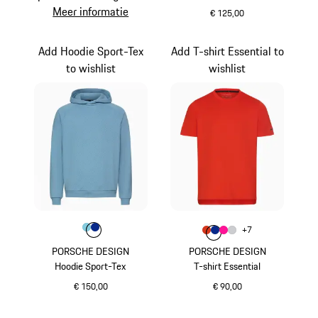
Meer informatie
€ 125,00
wit
Add Hoodie Sport-Tex
Add T-shirt Essential to
to wishlist
wishlist
Kleur
Kleur
Kleur
lichtblauw
blauw
Kleur
+
7
Kleur
Kleur
Kleur
lavaoranje
Kleur
blauw
roze
lichtgrijs
PORSCHE DESIGN
PORSCHE DESIGN
Hoodie Sport-Tex
T-shirt Essential
€ 150,00
€ 90,00
lichtblauw
lavaoranje