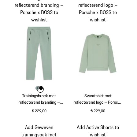
reflecterend branding –
reflecterend logo –
Porsche x BOSS to
Porsche x BOSS to
wishlist
wishlist
Kleur
Kleur
Kleur
shadegreen
zwart
Trainingsbroek met
Sweatshirt met
reflecterend branding –
reflecterend logo – Porsche
Porsche x BOSS
x BOSS
€ 229,00
€ 229,00
shadegreen
shadegreen
Add Geweven
Add Active Shorts to
trainingspak met
wishlist