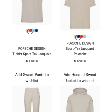
Kleur
Kleur
Kleur
Kleur
beige
Kleur
lavaoranje
lichtblauw
blauw
Kleur
Kleur
Kleur
Kleur
beige
Kleur
blauw
lavaoranje
lichtblauw
PORSCHE DESIGN
PORSCHE DESIGN
Sport-Tex Jacquard
T-shirt Sport-Tex Jacquard
Poloshirt
€ 110,00
€ 120,00
beige
beige
Add Sweat Pants to
Add Hooded Sweat
wishlist
Jacket to wishlist