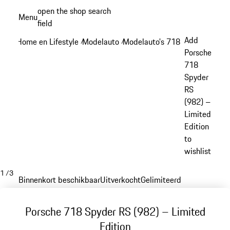
Spring
open the shop search
Menu
naar
field
My sh
de
Add
Home en Lifestyle
Modelauto
Modelauto's 718
/
/
/
hoofdinhoud
Porsche
718
Spyder
RS
(982) –
Limited
Edition
to
wishlist
1
/
3
Binnenkort beschikbaar
Uitverkocht
Gelimiteerd
Porsche 718 Spyder RS (982) – Limited
Edition