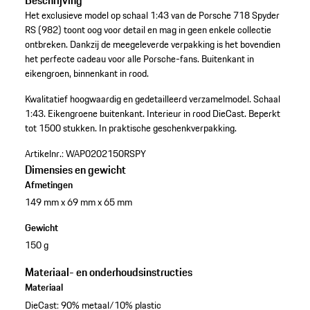
Beschrijving
Het exclusieve model op schaal 1:43 van de Porsche 718 Spyder
RS (982) toont oog voor detail en mag in geen enkele collectie
ontbreken. Dankzij de meegeleverde verpakking is het bovendien
het perfecte cadeau voor alle Porsche-fans. Buitenkant in
eikengroen, binnenkant in rood.
Kwalitatief hoogwaardig en gedetailleerd verzamelmodel.
Schaal
1:43.
Eikengroene buitenkant.
Interieur in rood
DieCast.
Beperkt
tot 1500 stukken.
In praktische geschenkverpakking.
Artikelnr.:
WAP0202150RSPY
Dimensies en gewicht
Afmetingen
149 mm x 69 mm x 65 mm
Gewicht
150 g
Materiaal- en onderhoudsinstructies
Materiaal
DieCast: 90% metaal/10% plastic