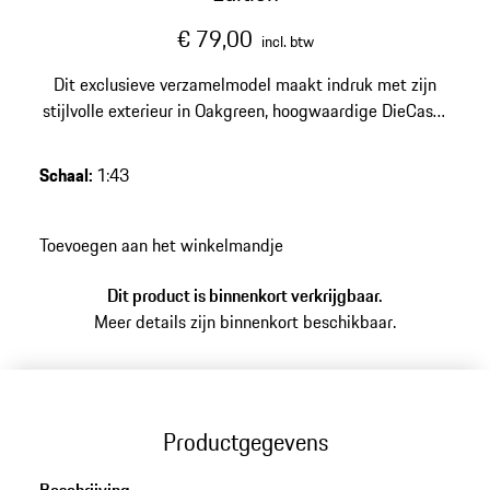
€ 79,00
incl. btw
Dit exclusieve verzamelmodel maakt indruk met zijn
stijlvolle exterieur in Oakgreen, hoogwaardige DieCast-
afwerking en een gelimiteerde oplage van 1500 stuks –
een elegant hoogtepunt voor elke veeleisende Porsche-
Schaal
:
1:43
collectie.
Toevoegen aan het winkelmandje
Dit product is binnenkort verkrijgbaar.
Meer details zijn binnenkort beschikbaar.
Productgegevens